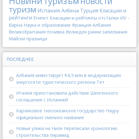
Новини
туризъм
новости
туризм
Испания
Албена
Турция
Класации и
рейтинги
Египет
Класации и рейтингы
отстъпки
ИУ -
Варна
Наука и образование
Франция
Албания
Великобритания
почивка
Великден
ранни записвания
Майски празници
ПОСЛЕДНЕЕ
Албания инвестирует €4,5 млн в модернизацию
энергосети туристического региона Тет
Италия приостановила действие Шенгенского
соглашения с Испанией
Карликовое тихоокеанское государство Науру
официально сменило название
Новые улики на Ниле переписали хронологию
строительства пирамид