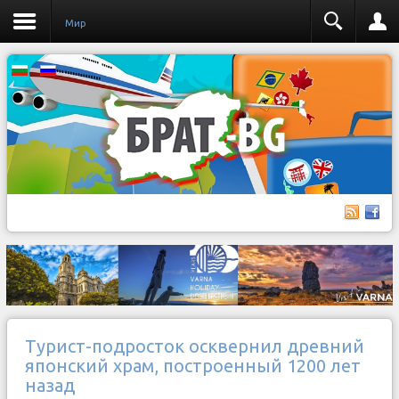
Мир
Турист-подросток осквернил древний
японский храм, построенный 1200 лет
назад