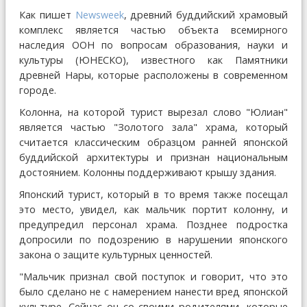
Как пишет
Newsweek
, древний буддийский храмовый
комплекс является частью объекта всемирного
наследия ООН по вопросам образования, науки и
культуры (ЮНЕСКО), известного как Памятники
древней Нары, которые расположены в современном
городе.
Колонна, на которой турист вырезал слово "Юлиан"
является частью "Золотого зала" храма, который
считается классическим образцом ранней японской
буддийской архитектуры и признан национальным
достоянием. Колонны поддерживают крышу здания.
Японский турист, который в то время также посещал
это место, увидел, как мальчик портит колонну, и
предупредил персонал храма. Позднее подростка
допросили по подозрению в нарушении японского
закона о защите культурных ценностей.
"Мальчик признал свой поступок и говорит, что это
было сделано не с намерением нанести вред японской
культуре. Сейчас он со своими родителями, которые