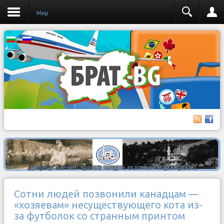
Мир
Сотни людей позвонили канадцам —
«хозяевам» несуществующего кота из-
за футболок со странным принтом