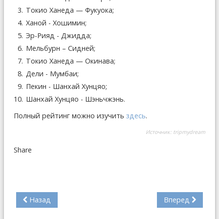
Токио Ханеда — Фукуока;
Ханой - Хошимин;
Эр-Рияд - Джидда;
Мельбурн – Сидней;
Токио Ханеда — Окинава;
Дели - Мумбаи;
Пекин - Шанхай Хунцяо;
Шанхай Хунцяо - Шэньчжэнь.
Полный рейтинг можно изучить
здесь
.
Источник:
tripmydream
Share
Назад
Вперед