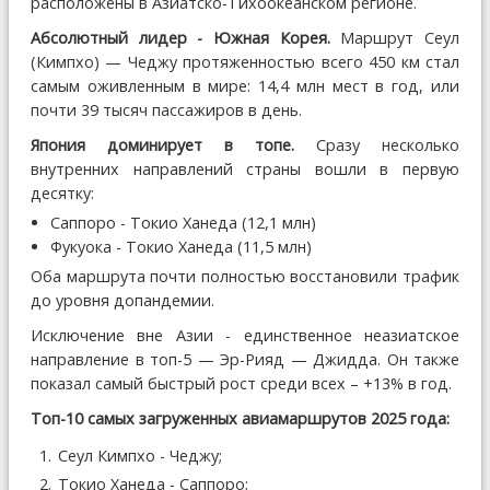
расположены в Азиатско-Тихоокеанском регионе.
Абсолютный лидер - Южная Корея.
Маршрут Сеул
(Кимпхо) — Чеджу протяженностью всего 450 км стал
самым оживленным в мире: 14,4 млн мест в год, или
почти 39 тысяч пассажиров в день.
Япония доминирует в топе.
Сразу несколько
внутренних направлений страны вошли в первую
десятку:
Саппоро - Токио Ханеда (12,1 млн)
Фукуока - Токио Ханеда (11,5 млн)
Оба маршрута почти полностью восстановили трафик
до уровня допандемии.
Исключение вне Азии - единственное неазиатское
направление в топ-5 — Эр-Рияд — Джидда. Он также
показал самый быстрый рост среди всех – +13% в год.
Топ-10 самых загруженных авиамаршрутов 2025 года:
Сеул Кимпхо - Чеджу;
Токио Ханеда - Саппоро;