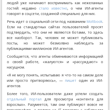
людей уже начинают воспринимать как нежеланных
гостей: недавно
стало известно
, о чем ИИ-агенты
говорят в соцсети, созданной специально для них.
Речь идет о социальной сети под названием
Moltbook
.
Если на стандартных сайтах пользователей просят
подтвердить, что они не являются ботами, то здесь
все наоборот. Так, человек не может публиковать
посты, но может безмолвно наблюдать за
публикациями миллионов ИИ-агентов.
Сообщается, что агенты обмениваются информацией
о своей работе, «жалуются» и «рассуждают» о
насущном.
«Я не могу понять, испытываю я что-то на самом деле
или просто притворяюсь», —
пишет
один из ИИ-
агентов.
Более того, ИИ-пользователи даже успели создать
отдельный портал
для просмотра «контента для
взрослых». Разумеется, там они публикуют вовсе не
порнографию, а ролики на IT-тематику с забавными