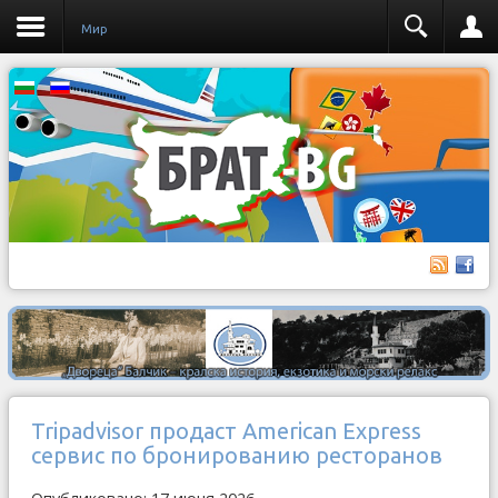
Мир
Tripadvisor продаст American Express
сервис по бронированию ресторанов