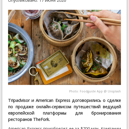
Опубликовано: 17 июня 2026
Photo:
Foodguide App
@
Unsplash
Tripadvisor и American Express договорились о сделке
по продаже онлайн-сервисом путешествий ведущей
европейской платформы для бронирования
ресторанов TheFork.
American Express приобретет ее за $700 млн. Компании