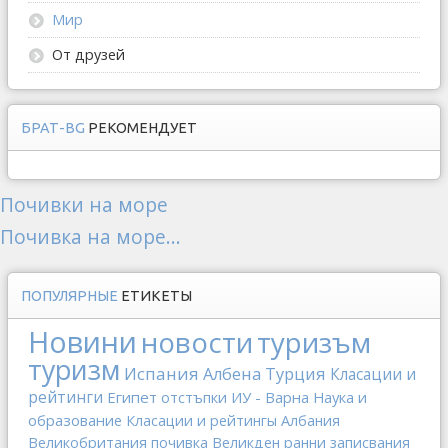
Мир
От друзей
БРАТ-BG
РЕКОМЕНДУЕТ
Почивки на море
Почивка на море...
ПОПУЛЯРНЫЕ
ЕТИКЕТЫ
Новини
новости
туризъм
туризм
Испания
Албена
Турция
Класации и
рейтинги
Египет
отстъпки
ИУ - Варна
Наука и
образование
Класации и рейтингы
Албания
Великобритания
почивка
Великден
ранни записвания