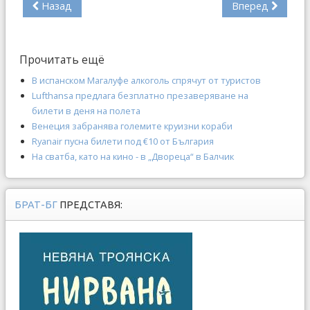
Назад
Вперед
Прочитать ещё
В испанском Магалуфе алкоголь спрячут от туристов
Lufthansa предлага безплатно презаверяване на
билети в деня на полета
Венеция забранява големите круизни кораби
Ryanair пусна билети под €10 от България
На сватба, като на кино - в „Двореца“ в Балчик
БРАТ-БГ
ПРЕДСТАВЯ: