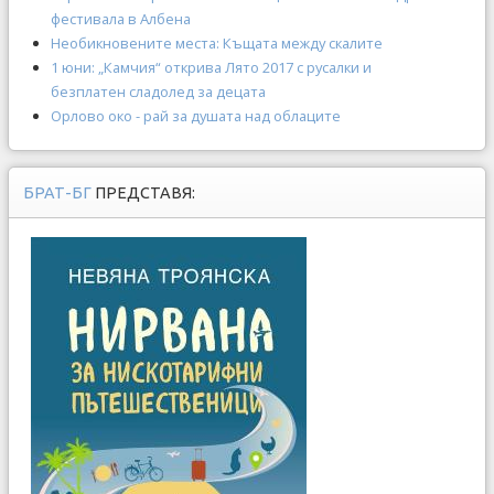
фестивала в Албена
Необикновените места: Къщата между скалите
1 юни: „Камчия“ открива Лято 2017 с русалки и
безплатен сладолед за децата
Орлово око - рай за душата над облаците
БРАТ-БГ
ПРЕДСТАВЯ: