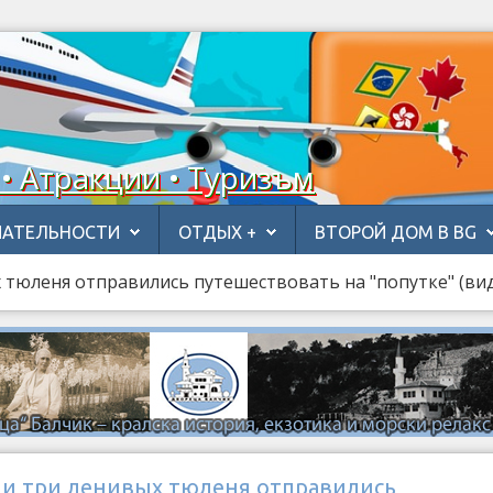
 • Атракции • Туризъм
АТЕЛЬНОСТИ
ОТДЫХ +
ВТОРОЙ ДОМ В BG
 тюленя отправились путешествовать на "попутке" (ви
ии три ленивых тюленя отправились