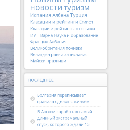
новости
туризм
Испания
Албена
Турция
Класации и рейтинги
Египет
Класации и рейтингы
отстъпки
ИУ - Варна
Наука и образование
Франция
Албания
Великобритания
почивка
Великден
ранни записвания
Майски празници
ПОСЛЕДНЕЕ
Болгария переписывает
правила сделок с жильём
В Англии заработал самый
длинный экстремальный
спуск, которого ждали 15