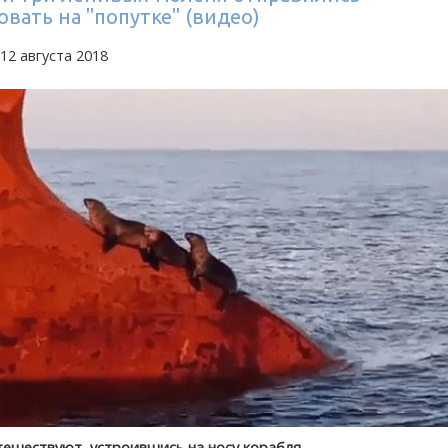
вать на "попутке" (видео)
12 августа 2018
тешествуют, устроившись на носу корабля