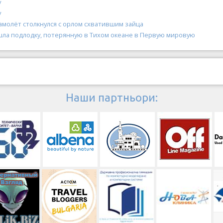
у
у
амолёт столкнулся с орлом схватившим зайца
шла подлодку, потерянную в Тихом океане в Первую мировую
Наши партньори: