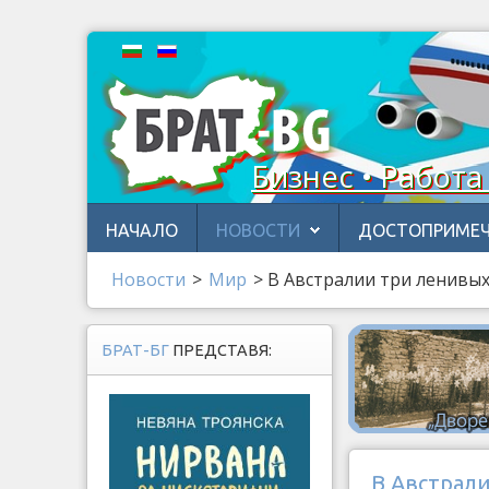
Бизнес • Работа
НАЧАЛО
НОВОСТИ
ДОСТОПРИМЕЧ
Новости
>
Мир
>
В Австралии три ленивых
БРАТ-БГ
ПРЕДСТАВЯ:
В Австрал