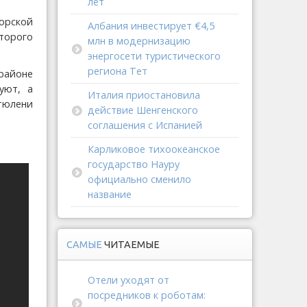
лет
орской
Албания инвестирует €4,5
оторого
млн в модернизацию
энергосети туристического
региона Тет
 районе
уют, а
Италия приостановила
 тюлени
действие Шенгенского
соглашения с Испанией
Карликовое тихоокеанское
государство Науру
официально сменило
название
САМЫЕ
ЧИТАЕМЫЕ
Отели уходят от
посредников к роботам: