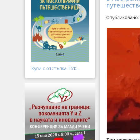
путешество
Опубликовано: 
Купи с отстъпка ТУК...
Три тюленя пу