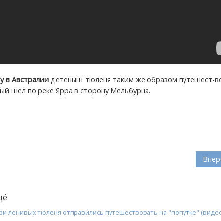
у в Австралии
детеныш тюленя таким же образом путешест-во
ый шел по реке Ярра в сторону Мельбурна.
Впер
щё
три ленивых тюленя отправились путешествовать на "попутке" (видео