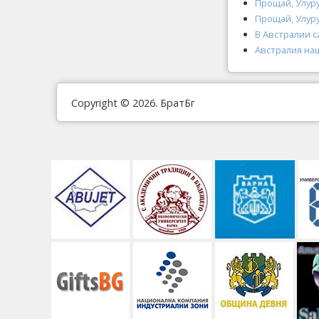
Прощай, Улур
Прощай, Улур
В Австралии с
Австралия на
Copyright © 2026. БратБг