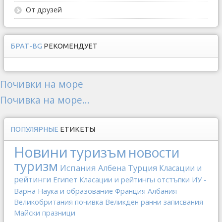
От друзей
БРАТ-BG
РЕКОМЕНДУЕТ
Почивки на море
Почивка на море...
ПОПУЛЯРНЫЕ
ЕТИКЕТЫ
Новини
туризъм
новости
туризм
Испания
Албена
Турция
Класации и
рейтинги
Египет
Класации и рейтингы
отстъпки
ИУ -
Варна
Наука и образование
Франция
Албания
Великобритания
почивка
Великден
ранни записвания
Майски празници