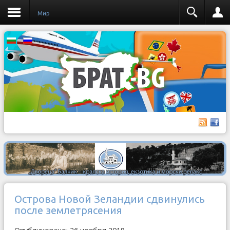
Мир
Острова Новой Зеландии сдвинулись
после землетрясения