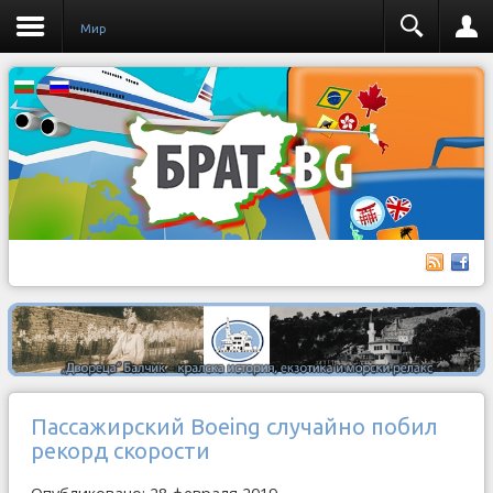
Мир
Пассажирский Boeing случайно побил
рекорд скорости