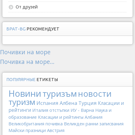
От друзей
БРАТ-BG
РЕКОМЕНДУЕТ
Почивки на море
Почивка на море...
ПОПУЛЯРНЫЕ
ЕТИКЕТЫ
Новини
туризъм
новости
туризм
Испания
Албена
Турция
Класации и
рейтинги
Италия
отстъпки
ИУ - Варна
Наука и
образование
Класации и рейтингы
Албания
Великобритания
почивка
Великден
ранни записвания
Майски празници
Австрия