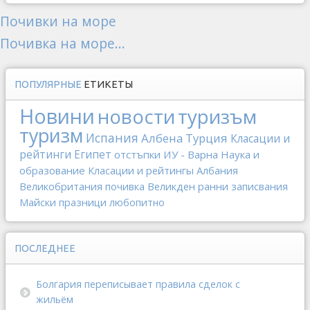
Почивки на море
Почивка на море...
ПОПУЛЯРНЫЕ
ЕТИКЕТЫ
Новини
новости
туризъм
туризм
Испания
Албена
Турция
Класации и
рейтинги
Египет
отстъпки
ИУ - Варна
Наука и
образование
Класации и рейтингы
Албания
Великобритания
почивка
Великден
ранни записвания
Майски празници
любопитно
ПОСЛЕДНЕЕ
Болгария переписывает правила сделок с
жильём