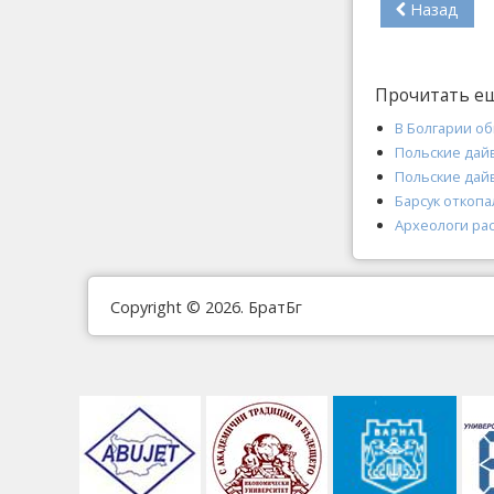
Назад
Прочитать е
В Болгарии о
Польские дай
Польские дай
Барсук откоп
Археологи ра
Copyright © 2026. БратБг