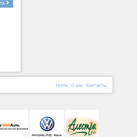
ед
Home
О наc
Контакты