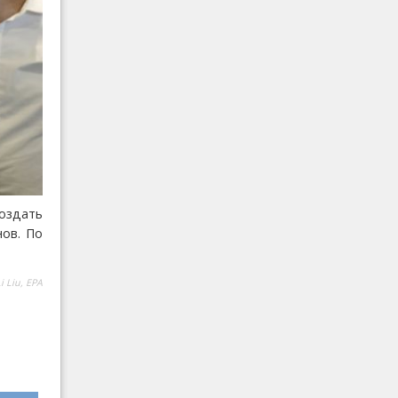
оздать
ов. По
i Liu, EPA