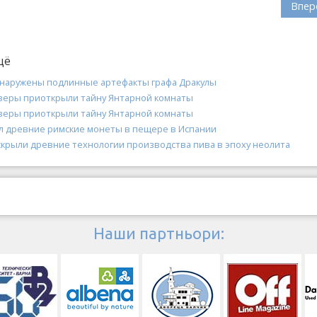
Впер
щё
бнаружены подлинные артефакты графа Дракулы
веры приоткрыли тайну Янтарной комнаты
веры приоткрыли тайну Янтарной комнаты
ал древние римские монеты в пещере в Испании
скрыли древние технологии производства пива в эпоху неолита
Наши партньори: