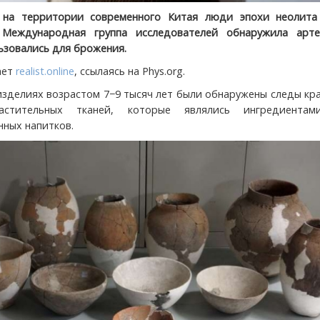
на территории современного Китая люди эпохи неолита
 Международная группа исследователей обнаружила арте
ьзовались для брожения.
ает
realist.online
, ссылаясь на Phys.org.
изделиях возрастом 7−9 тысяч лет были обнаружены следы кр
стительных тканей, которые являлись ингредиента
ных напитков.