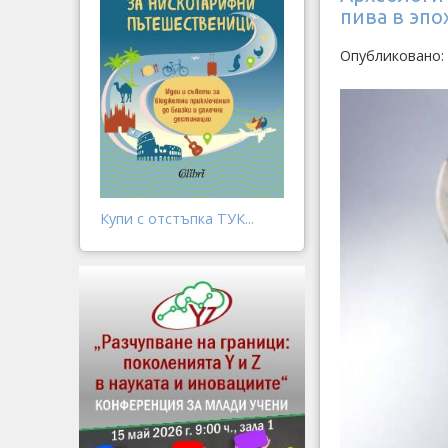
пива в эпо
Опубликовано: 
Купи с отстъпка ТУК...