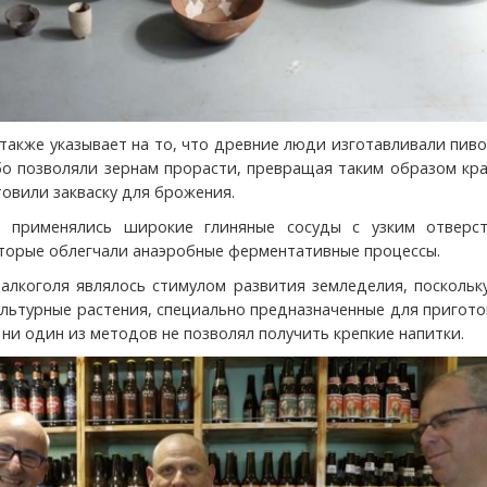
также указывает на то, что древние люди изготавливали пив
бо позволяли зернам прорасти, превращая таким образом кр
товили закваску для брожения.
 применялись широкие глиняные сосуды с узким отверс
торые облегчали анаэробные ферментативные процессы.
алкоголя являлось стимулом развития земледелия, поскольк
льтурные растения, специально предназначенные для пригот
 ни один из методов не позволял получить крепкие напитки.