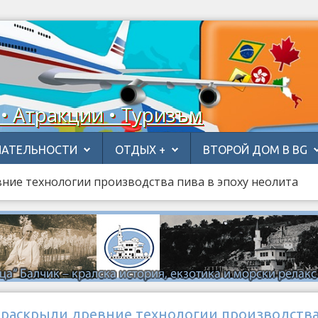
 • Атракции • Туризъм
АТЕЛЬНОСТИ
ОТДЫХ +
ВТОРОЙ ДОМ В BG
ние технологии производства пива в эпоху неолита
 раскрыли древние технологии производств