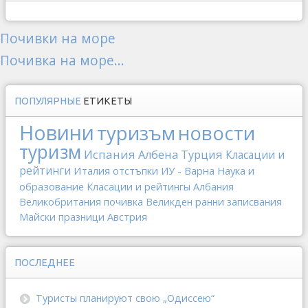
Почивки на море
Почивка на море...
ПОПУЛЯРНЫЕ
ЕТИКЕТЫ
Новини
туризъм
новости
туризм
Испания
Албена
Турция
Класации и
рейтинги
Италия
отстъпки
ИУ - Варна
Наука и
образование
Класации и рейтингы
Албания
Великобритания
почивка
Великден
ранни записвания
Майски празници
Австрия
ПОСЛЕДНЕЕ
Туристы планируют свою „Одиссею“