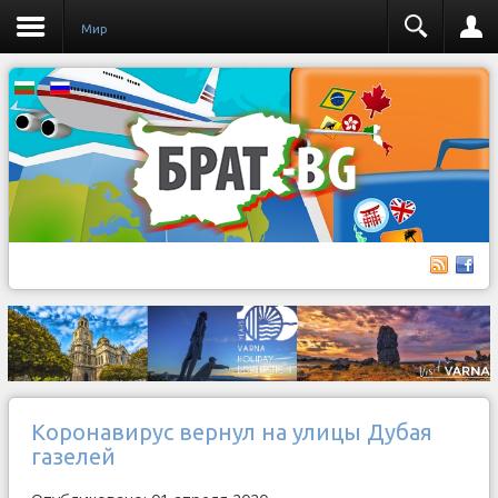
Мир
Коронавирус вернул на улицы Дубая
газелей