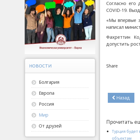
Согласно его 
COVID-19. Вызд
«Мы впервые з
написал минист
Фахреттин Ко
допустить рост
Share
НОВОСТИ
Болгария
Европа
Назад
Россия
Мир
Прочитать е
От друзей
Турция будет
объектам