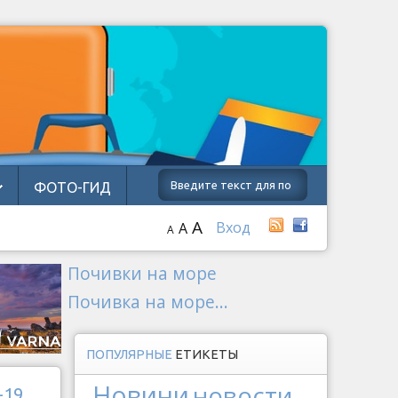
ФОТО-ГИД
A
Вход
A
A
Почивки на море
Почивка на море...
ПОПУЛЯРНЫЕ
ЕТИКЕТЫ
Новини
новости
-19