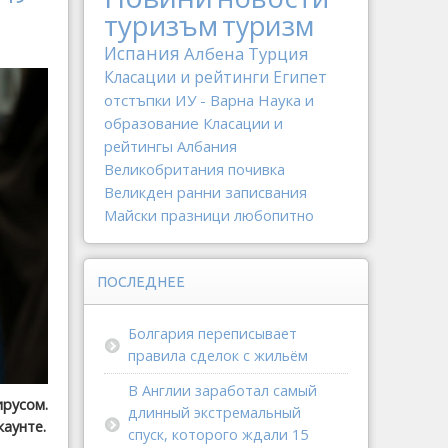
туризъм
туризм
Испания
Албена
Турция
Класации и рейтинги
Египет
отстъпки
ИУ - Варна
Наука и
образование
Класации и
рейтингы
Албания
Великобритания
почивка
Великден
ранни записвания
Майски празници
любопитно
ПОСЛЕДНЕЕ
Болгария переписывает
правила сделок с жильём
В Англии заработал самый
ирусом.
длинный экстремальный
каунте.
спуск, которого ждали 15