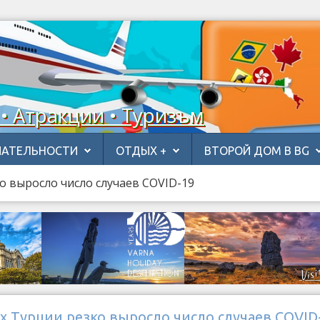
 • Атракции • Туризъм
АТЕЛЬНОСТИ
ОТДЫХ +
ВТОРОЙ ДОМ В BG
о выросло число случаев COVID-19
х Турции резко выросло число случаев COVID