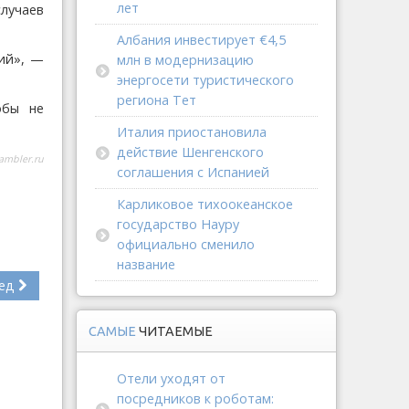
лет
лучаев
Албания инвестирует €4,5
ий», —
млн в модернизацию
энергосети туристического
региона Тет
обы не
Италия приостановила
действие Шенгенского
ambler.ru
соглашения с Испанией
Карликовое тихоокеанское
государство Науру
официально сменило
название
ед
САМЫЕ
ЧИТАЕМЫЕ
Отели уходят от
посредников к роботам: