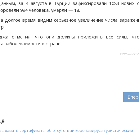
данным, за 4 августа в Турции зафиксировали 1083 новых с
оровели 994 человека, умерли — 18.
а долгое время видим серьезное увеличение числа заражен
р.
джа отметил, что они должны приложить все силы, чт
а заболеваемости в стране.
Источник:
r
Впер
щё
 выдавать сертификаты об отсутствии коронавируса туристическим