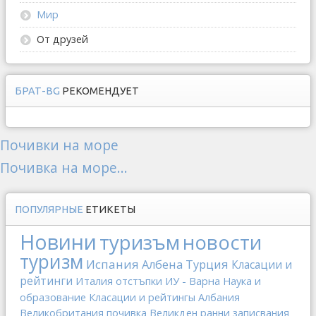
Мир
От друзей
БРАТ-BG
РЕКОМЕНДУЕТ
Почивки на море
Почивка на море...
ПОПУЛЯРНЫЕ
ЕТИКЕТЫ
Новини
туризъм
новости
туризм
Испания
Албена
Турция
Класации и
рейтинги
Италия
отстъпки
ИУ - Варна
Наука и
образование
Класации и рейтингы
Албания
Великобритания
почивка
Великден
ранни записвания