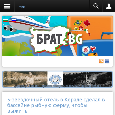
Мир
5-звездочный отель в Керале сделал в
бассейне рыбную ферму, чтобы
выжить