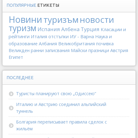
ПОПУЛЯРНЫЕ
ЕТИКЕТЫ
Новини
туризъм
новости
туризм
Испания
Албена
Турция
Класации и
рейтинги
Италия
отстъпки
ИУ - Варна
Наука и
образование
Албания
Великобритания
почивка
Великден
ранни записвания
Майски празници
Австрия
Египет
ПОСЛЕДНЕЕ
Туристы планируют свою „Одиссею“
Италию и Австрию соединил альпийский
туннель
Болгария переписывает правила сделок с
жильём