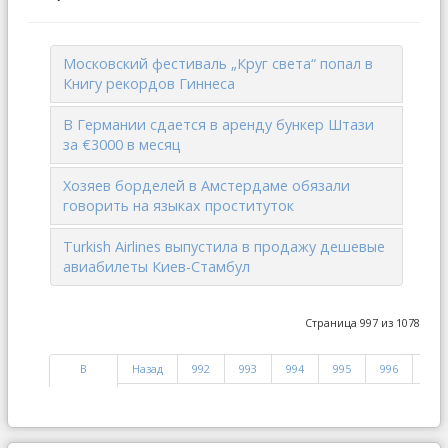
Московский фестиваль „Круг света“ попал в
Книгу рекордов Гиннеса
В Германии сдается в аренду бункер Штази
за €3000 в месяц
Хозяев борделей в Амстердаме обязали
говорить на языках проституток
Turkish Airlines выпустила в продажу дешевые
авиабилеты Киев-Стамбул
Страница 997 из 1078
В
Назад
992
993
994
995
996
997
начало