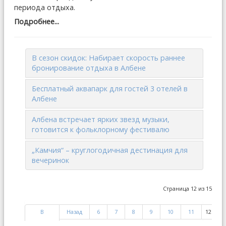
периода отдыха.
Подробнее...
В сезон скидок: Набирает скорость раннее
бронирование отдыха в Албене
Бесплатный аквапарк для гостей 3 отелей в
Албене
Албена встречает ярких звезд музыки,
готовится к фольклорному фестивалю
„Камчия“ – круглогодичная дестинация для
вечеринок
Страница 12 из 15
В
Назад
6
7
8
9
10
11
12
1
начало