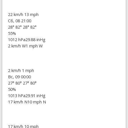
22 km/h
13 mph
Сб, 08 21:00
28°
82°
28°
82°
55%
1012 hPa
29.88 inHg
2 km/h W
1 mph W
2 km/h
1 mph
Вс, 09 00:00
27°
80°
27°
80°
50%
1013 hPa
29.91 inHg
17 km/h N
10 mph N
17 km/h
10 mph