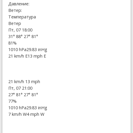
Давление:
Ветер:
Температура
Ветер
Пт, 07 18:00
31°
88°
27°
81°
81%
1010 hPa
29.83 inHg
21 km/h E
13 mph E
21 km/h
13 mph
Пт, 07 21:00
27°
81°
27°
81°
77%
1010 hPa
29.83 inHg
7 km/h W
4 mph W