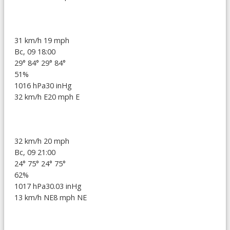
31 km/h
19 mph
Вс, 09 18:00
29°
84°
29°
84°
51%
1016 hPa
30 inHg
32 km/h E
20 mph E
32 km/h
20 mph
Вс, 09 21:00
24°
75°
24°
75°
62%
1017 hPa
30.03 inHg
13 km/h NE
8 mph NE