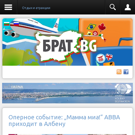
Отдых и атракции
Оперное событие: „Мамма миа!“ ABBA
приходит в Албену