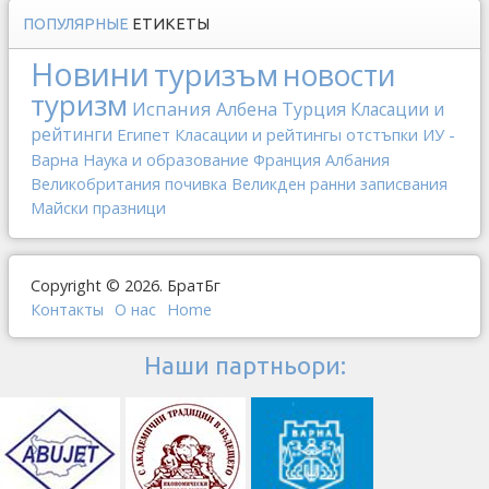
ПОПУЛЯРНЫЕ
ЕТИКЕТЫ
Новини
туризъм
новости
туризм
Испания
Албена
Турция
Класации и
рейтинги
Египет
Класации и рейтингы
отстъпки
ИУ -
Варна
Наука и образование
Франция
Албания
Великобритания
почивка
Великден
ранни записвания
Майски празници
Copyright © 2026. БратБг
Контакты
О наc
Home
Наши партньори: