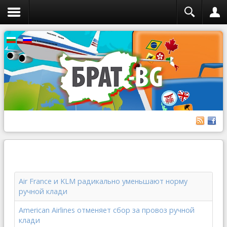
Air France и KLM радикально уменьшают норму
ручной клади
American Airlines отменяет сбор за провоз ручной
клади