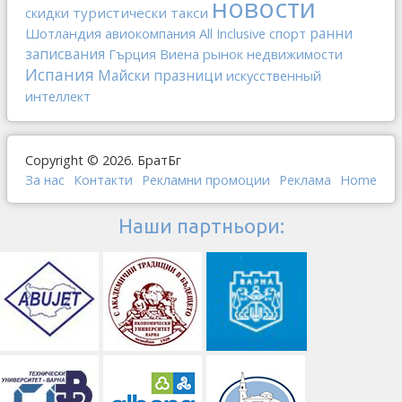
новости
туристически такси
скидки
ранни
Шотландия
All Inclusive
спорт
авиокомпания
записвания
Гърция
Виена
рынок недвижимости
Испания
Майски празници
искусственный
интеллект
Copyright © 2026. БратБг
За нас
Контакти
Рекламни промоции
Реклама
Home
Наши партньори: