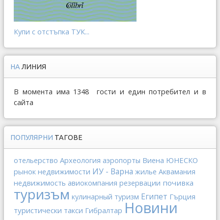
Купи с отстъпка ТУК...
НА
ЛИНИЯ
В момента има 1348 гости и един потребител и в
сайта
ПОПУЛЯРНИ
ТАГОВЕ
отельерство
Археология
Виена
ЮНЕСКО
аэропорты
ИУ - Варна
рынок недвижимости
жилье
Аквамания
недвижимость
почивка
авиокомпания
резервации
туризъм
Египет
Гърция
кулинарный туризм
Новини
туристически такси
Гибралтар