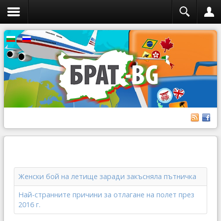
Женски бой на летище заради закъсняла пътничка
Най-странните причини за отлагане на полет през
2016 г.