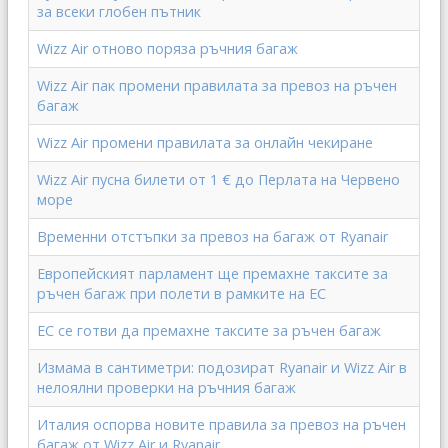
за всеки глобен пътник
Wizz Air отново поряза ръчния багаж
Wizz Air пак промени правилата за превоз на ръчен
багаж
Wizz Air промени правилата за онлайн чекиране
Wizz Air пусна билети от 1 € до Перлата на Червено
море
Временни отстъпки за превоз на багаж от Ryanair
Европейският парламент ще премахне таксите за
ръчен багаж при полети в рамките на ЕС
ЕС се готви да премахне таксите за ръчен багаж
Измама в сантиметри: подозират Ryanair и Wizz Air в
нелоялни проверки на ръчния багаж
Италия оспорва новите правила за превоз на ръчен
багаж от Wizz Air и Ryanair