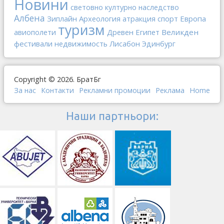
Новини
световно културно наследство
Албена
Зиплайн
Археология
спорт
Европа
атракция
туризм
Древен Египет
Великден
авиополети
фестивали
недвижимость
Лисабон
Эдинбург
Copyright © 2026. БратБг
За нас
Контакти
Рекламни промоции
Реклама
Home
Наши партньори: