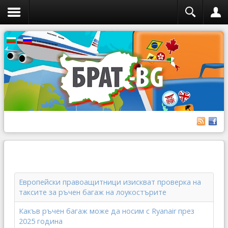
Европейски правоащитници изискват проверка на
таксите за ръчен багаж на лоукостърите
Какъв ръчен багаж може да носим с Ryanair през
2025 година