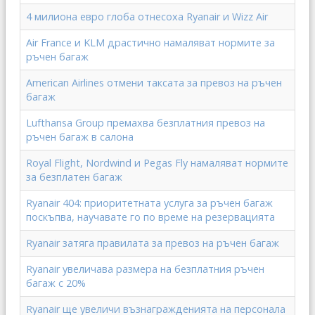
4 милиона евро глоба отнесоха Ryanair и Wizz Air
Air France и KLM драстично намаляват нормите за
ръчен багаж
American Airlines отмени таксата за превоз на ръчен
багаж
Lufthansa Group премахва безплатния превоз на
ръчен багаж в салона
Royal Flight, Nordwind и Pegas Fly намаляват нормите
за безплатен багаж
Ryanair 404: приоритетната услуга за ръчен багаж
поскъпва, научавате го по време на резервацията
Ryanair затяга правилата за превоз на ръчен багаж
Ryanair увеличава размера на безплатния ръчен
багаж с 20%
Ryanair ще увеличи възнагражденията на персонала