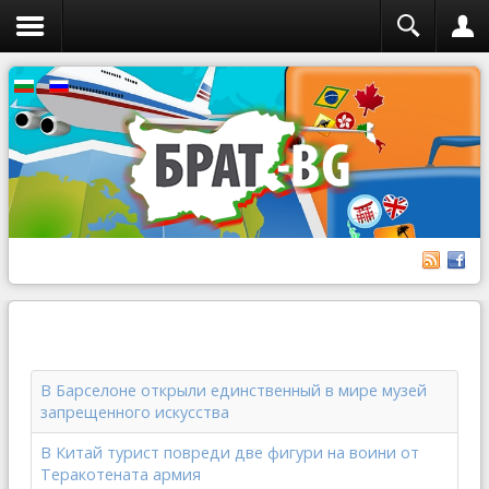
В Барселоне открыли единственный в мире музей
запрещенного искусства
В Китай турист повреди две фигури на воини от
Теракотената армия