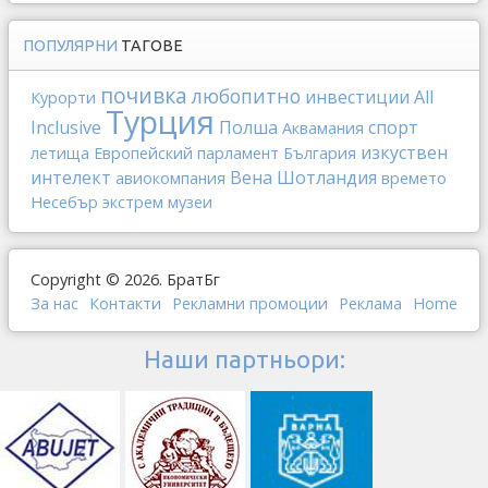
ПОПУЛЯРНИ
ТАГОВЕ
почивка
любопитно
инвестиции
All
Курорти
Турция
Inclusive
Полша
спорт
Аквамания
изкуствен
летища
Европейский парламент
България
интелект
Вена
Шотландия
авиокомпания
времето
Несебър
экстрем
музеи
Copyright © 2026. БратБг
За нас
Контакти
Рекламни промоции
Реклама
Home
Наши партньори: