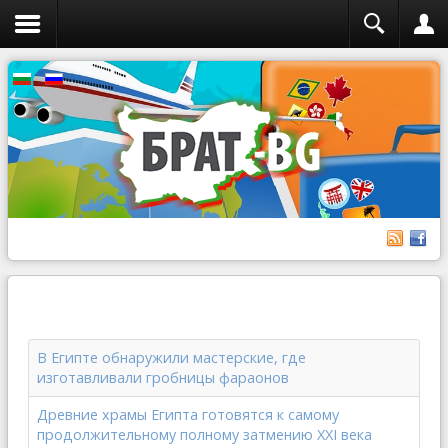
В Египте обнаружили мастерские, где
изготавливали гробницы фараонов
Древние храмы Египта готовятся к самому
продолжительному полному затмению XXI века