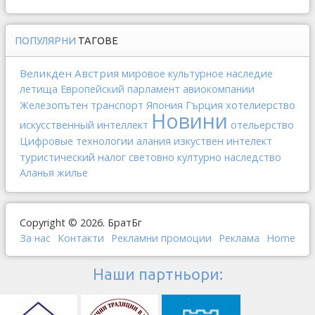
ПОПУЛЯРНИ
ТАГОВЕ
Великден
Австрия
мировое культурное наследие
летища
Европейский парламент
авиокомпании
Железопътен транспорт
Япония
Гърция
хотелиерство
Новини
искусственный интеллект
отельерство
изкуствен интелект
Цифровые технологии
алания
туристический налог
световно културно наследство
Аланья
жилье
Copyright © 2026. БратБг
За нас
Контакти
Рекламни промоции
Реклама
Home
Наши партньори: