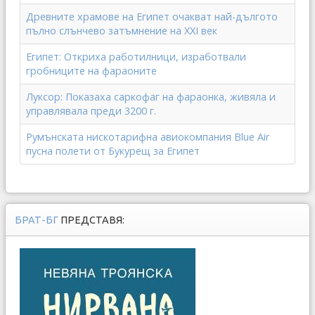
Древните храмове на Египет очакват най-дългото
пълно слънчево затъмнение на XXI век
Египет: Откриха работилници, изработвали
гробниците на фараоните
Луксор: Показаха саркофаг на фараонка, живяла и
управлявала преди 3200 г.
Румънската нискотарифна авиокомпания Blue Air
пусна полети от Букурещ за Египет
БРАТ-БГ
ПРЕДСТАВЯ: