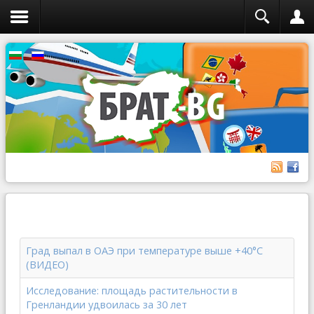
Град выпал в ОАЭ при температуре выше +40°C
(ВИДЕО)
Исследование: площадь растительности в
Гренландии удвоилась за 30 лет