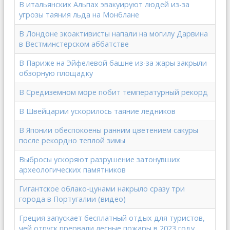
В итальянских Альпах эвакуируют людей из-за
угрозы таяния льда на Монблане
В Лондоне экоактивисты напали на могилу Дарвина
в Вестминстерском аббатстве
В Париже на Эйфелевой башне из-за жары закрыли
обзорную площадку
В Средиземном море побит температурный рекорд
В Швейцарии ускорилось таяние ледников
В Японии обеспокоены ранним цветением сакуры
после рекордно теплой зимы
Выбросы ускоряют разрушение затонувших
археологических памятников
Гигантское облако-цунами накрыло сразу три
города в Португалии (видео)
Греция запускает бесплатный отдых для туристов,
чей отпуск прервали лесные пожары в 2023 году