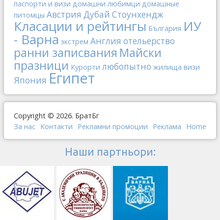
паспорти и визи
домашни любимци
домашные
Австрия
Дубай
Стоунхендж
питомцы
Класации и рейтингы
ИУ
България
- Варна
Англия
отельерство
экстрем
ранни записвания
Майски
празници
любопытно
Курорти
жилища
визи
Египет
Япония
Copyright © 2026. БратБг
За нас
Контакти
Рекламни промоции
Реклама
Home
Наши партньори: