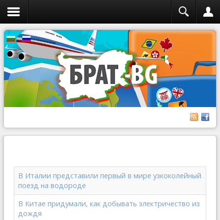
В Италии представили первый в мире узкоколейный
поезд на водороде
В Китае придумали, как добывать электричество из
дождя