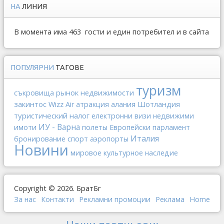
НА
ЛИНИЯ
В момента има 463 гости и един потребител и в сайта
ПОПУЛЯРНИ
ТАГОВЕ
туризм
рынок недвижимости
съкровища
закинтос
Шотландия
Wizz Air
атракция
алания
туристический налог
електронни визи
недвижими
ИУ - Варна
имоти
полеты
Европейски парламент
Италия
спорт
бронирование
аэропорты
Новини
мировое культурное наследие
Copyright © 2026. БратБг
За нас
Контакти
Рекламни промоции
Реклама
Home