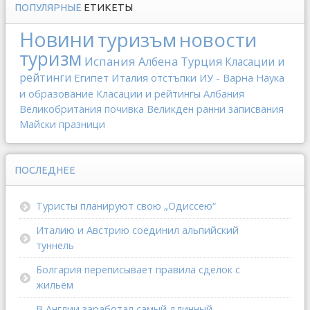
ПОПУЛЯРНЫЕ
ЕТИКЕТЫ
Новини
туризъм
новости
туризм
Испания
Албена
Турция
Класации и
рейтинги
Египет
Италия
отстъпки
ИУ - Варна
Наука
и образование
Класации и рейтингы
Албания
Великобритания
почивка
Великден
ранни записвания
Майски празници
ПОСЛЕДНЕЕ
Туристы планируют свою „Одиссею“
Италию и Австрию соединил альпийский
туннель
Болгария переписывает правила сделок с
жильём
В Англии заработал самый длинный