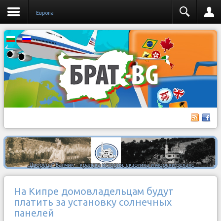
Европа
На Кипре домовладельцам будут
платить за установку солнечных
панелей