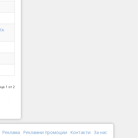
сь
ца 1 от 2
Реклама
Рекламни промоции
Контакти
За нас