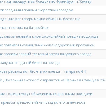
устит жд-маршруты из Лондона во Франкфурт и Женеву
иж соединили прямым скоростным поездом
езда Eurostar теперь можно обменять бесплатно
ускают поезда на батарейках
дставили первый в мире узкоколейный поезд на водороде
ах появился безлимитный железнодорожный проездной
х провели первый тестовый запуск вакуумного поезда
 запускают единый билет на поезда
нова распродают билеты на поезда – теперь по € 1
 „Восточный экспресс” отправится из Парижа в Стамбул в 202
кие столицы могут объединить скоростными поездами
е правила путешествий на поездах: что изменилось