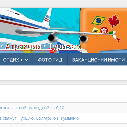
 • Атракции • Туризъм
ОТДИХ +
ФОТО-ГИД
ВАКАНЦИОННИ ИМОТИ
водят летний проездной за € 10
а свяжут Турцию, Болгарию и Румынию