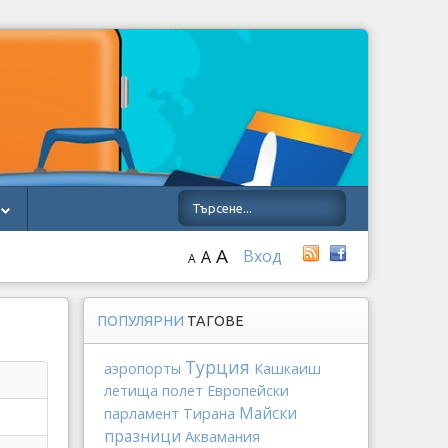
A
Вход
A
A
ПОПУЛЯРНИ
ТАГОВЕ
Турция
аэропорты
Кашкаиш
летища
полет
Европейски
Майски
парламент
Тирана
празници
Аквамания