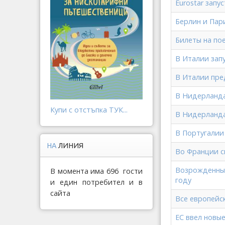
Eurostar зап
Берлин и Пар
Билеты на по
В Италии зап
В Италии пре
В Нидерланд
Купи с отстъпка ТУК...
В Нидерланда
В Португалии
НА
ЛИНИЯ
Во Франции с
Возрожденный
В момента има 696 гости
году
и един потребител и в
сайта
Все европейс
ЕС ввел новы