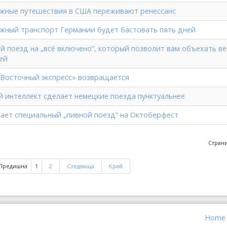
жные путешествия в США переживают ренессанс
ный транспорт Германии будет бастовать пять дней
й поезд на „всё включено”, который позволит вам объехать ве
ей
Восточный экспресс» возвращается
й интеллект сделает немецкие поезда пунктуальнее
кает специальный „пивной поезд“ на Октоберфест
Страни
Предишна
1
2
Следваща
Край
Home