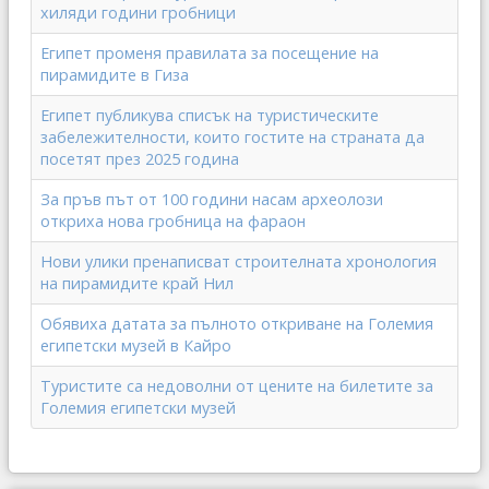
хиляди години гробници
Египет променя правилата за посещение на
пирамидите в Гиза
Египет публикува списък на туристическите
забележителности, които гостите на страната да
посетят през 2025 година
За пръв път от 100 години насам археолози
откриха нова гробница на фараон
Нови улики пренаписват строителната хронология
на пирамидите край Нил
Обявиха датата за пълното откриване на Големия
египетски музей в Кайро
Туристите са недоволни от цените на билетите за
Големия египетски музей