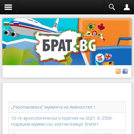
„Разопаковаха“ мумията на Аменхотеп I
10-те археологически открития на 2021: 6. 2500-
годишни мумии със златни езици: Египет