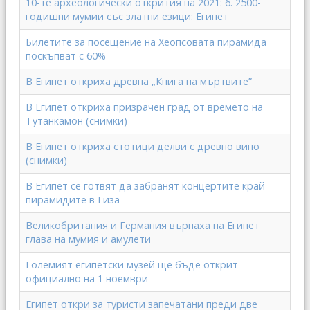
10-те археологически открития на 2021: 6. 2500-
годишни мумии със златни езици: Египет
Билетите за посещение на Хеопсовата пирамида
поскъпват с 60%
В Египет откриха древна „Книга на мъртвите”
В Египет откриха призрачен град от времето на
Тутанкамон (снимки)
В Египет откриха стотици делви с древно вино
(снимки)
В Египет се готвят да забранят концертите край
пирамидите в Гиза
Великобритания и Германия върнаха на Египет
глава на мумия и амулети
Големият египетски музей ще бъде открит
официално на 1 ноември
Египет откри за туристи запечатани преди две