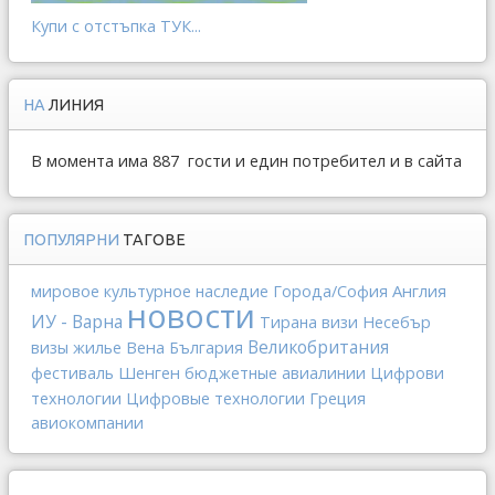
Купи с отстъпка ТУК...
НА
ЛИНИЯ
В момента има 887 гости и един потребител и в сайта
ПОПУЛЯРНИ
ТАГОВЕ
Англия
мировое культурное наследие
Города/София
новости
ИУ - Варна
Тирана
визи
Несебър
Вена
Великобритания
визы
жилье
България
Шенген
фестиваль
бюджетные авиалинии
Цифрови
Греция
технологии
Цифровые технологии
авиокомпании