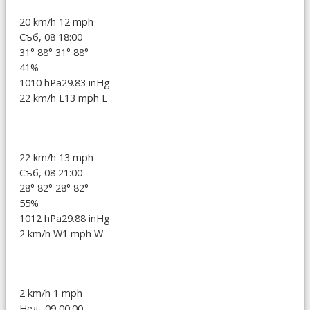
20 km/h
12 mph
Съб, 08 18:00
31°
88°
31°
88°
41%
1010 hPa
29.83 inHg
22 km/h E
13 mph E
22 km/h
13 mph
Съб, 08 21:00
28°
82°
28°
82°
55%
1012 hPa
29.88 inHg
2 km/h W
1 mph W
2 km/h
1 mph
Нед, 09 00:00