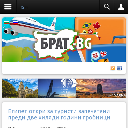
Свят
Египет откри за туристи запечатани
преди две хиляди години гробници