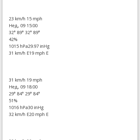
23 km/h
15 mph
Нед, 09 15:00
32°
89°
32°
89°
42%
1015 hPa
29.97 inHg
31 km/h E
19 mph E
31 km/h
19 mph
Нед, 09 18:00
29°
84°
29°
84°
51%
1016 hPa
30 inHg
32 km/h E
20 mph E