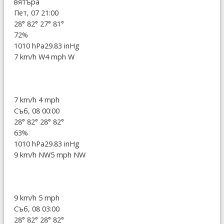
вятъра
Пет, 07 21:00
28°
82°
27°
81°
72%
1010 hPa
29.83 inHg
7 km/h W
4 mph W
7 km/h
4 mph
Съб, 08 00:00
28°
82°
28°
82°
63%
1010 hPa
29.83 inHg
9 km/h NW
5 mph NW
9 km/h
5 mph
Съб, 08 03:00
28°
82°
28°
82°