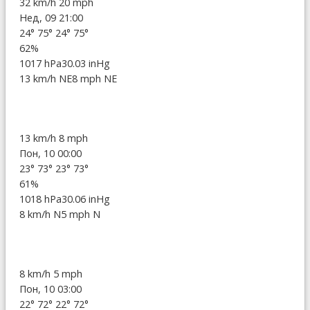
32 km/h
20 mph
Нед, 09 21:00
24°
75°
24°
75°
62%
1017 hPa
30.03 inHg
13 km/h NE
8 mph NE
13 km/h
8 mph
Пон, 10 00:00
23°
73°
23°
73°
61%
1018 hPa
30.06 inHg
8 km/h N
5 mph N
8 km/h
5 mph
Пон, 10 03:00
22°
72°
22°
72°