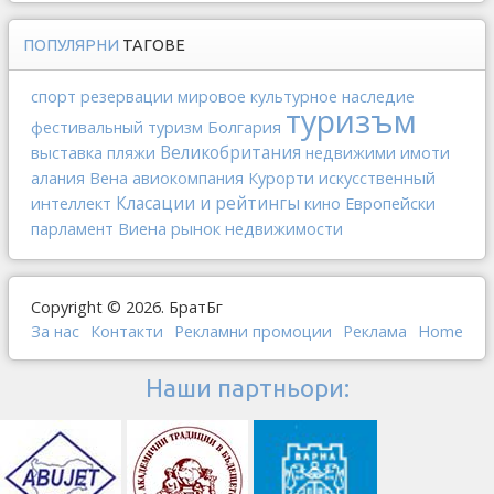
ПОПУЛЯРНИ
ТАГОВЕ
спорт
резервации
мировое культурное наследие
туризъм
Болгария
фестивальный туризм
выставка
Великобритания
пляжи
недвижими имоти
Вена
искусственный
алания
авиокомпания
Курорти
интеллект
Класации и рейтингы
кино
Европейски
Виена
рынок недвижимости
парламент
Copyright © 2026. БратБг
За нас
Контакти
Рекламни промоции
Реклама
Home
Наши партньори: