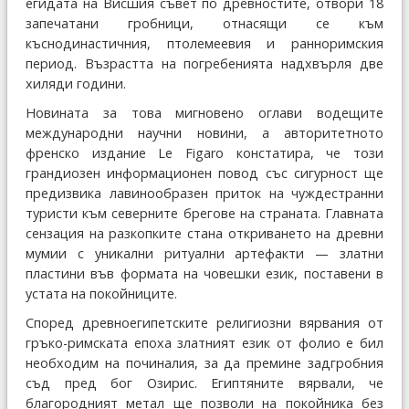
егидата на Висшия съвет по древностите, отвори 18
запечатани гробници, отнасящи се към
къснодинастичния, птолемеевия и ранноримския
период. Възрастта на погребенията надхвърля две
хиляди години.
Новината за това мигновено оглави водещите
международни научни новини, а авторитетното
френско издание Le Figaro констатира, че този
грандиозен информационен повод със сигурност ще
предизвика лавинообразен приток на чуждестранни
туристи към северните брегове на страната. Главната
сензация на разкопките стана откриването на древни
мумии с уникални ритуални артефакти — златни
пластини във формата на човешки език, поставени в
устата на покойниците.
Според древноегипетските религиозни вярвания от
гръко-римската епоха златният език от фолио е бил
необходим на починалия, за да премине задгробния
съд пред бог Озирис. Египтяните вярвали, че
благородният метал ще позволи на покойника без