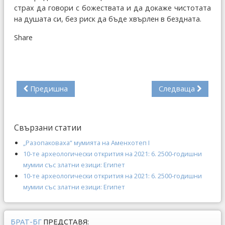
страх да говори с божествата и да докаже чистотата
на душата си, без риск да бъде хвърлен в бездната.
Share
Предишна
Следваща
Свързани статии
„Разопаковаха“ мумията на Аменхотеп I
10-те археологически открития на 2021: 6. 2500-годишни
мумии със златни езици: Египет
10-те археологически открития на 2021: 6. 2500-годишни
мумии със златни езици: Египет
БРАТ-БГ
ПРЕДСТАВЯ: