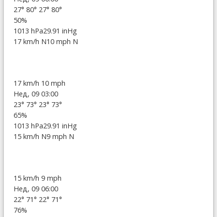
27°
80°
27°
80°
50%
1013 hPa
29.91 inHg
17 km/h N
10 mph N
17 km/h
10 mph
Нед, 09 03:00
23°
73°
23°
73°
65%
1013 hPa
29.91 inHg
15 km/h N
9 mph N
15 km/h
9 mph
Нед, 09 06:00
22°
71°
22°
71°
76%