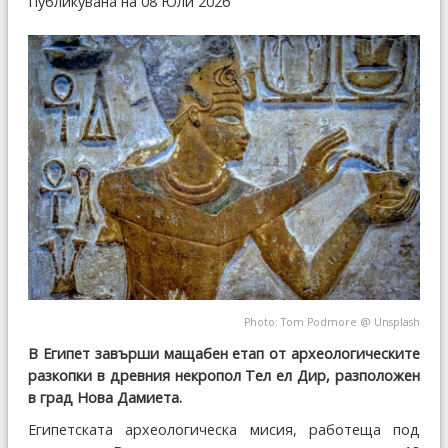
Публикувана на 08 Юли 2026
Photo:
Tom Podmore
@
Unsplash
В Египет завърши мащабен етап от археологическите
разкопки в древния некропол Тел ел Дир, разположен
в град Нова Дамиета.
Египетската археологическа мисия, работеща под