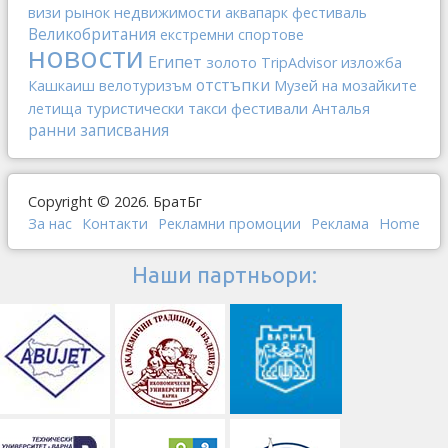
рынок недвижимости
визи
аквапарк
фестиваль
Великобритания
екстремни спортове
новости
Египет
золото
TripAdvisor
изложба
отстъпки
Кашкаиш
велотуризъм
Музей на мозайките
туристически такси
фестивали
Анталья
летища
ранни записвания
Copyright © 2026. БратБг
За нас
Контакти
Рекламни промоции
Реклама
Home
Наши партньори: