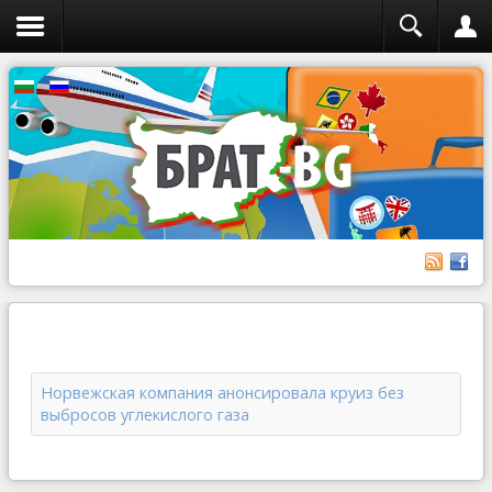
Норвежская компания анонсировала круиз без
выбросов углекислого газа