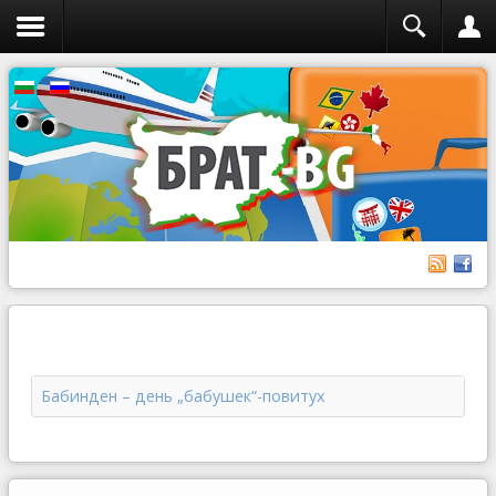
Бабинден – день „бабушек“-повитух