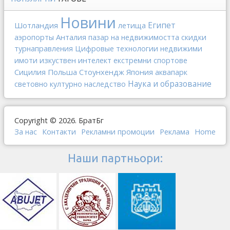
Новини
Египет
Шотландия
летища
Анталия
аэропорты
пазар на недвижимостта
скидки
турнаправления
Цифровые технологии
недвижими
изкуствен интелект
имоти
екстремни спортове
Сицилия
Польша
Стоунхендж
Япония
аквапарк
Наука и образование
световно културно наследство
Copyright © 2026. БратБг
За нас
Контакти
Рекламни промоции
Реклама
Home
Наши партньори: