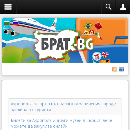
Акрополът за пръв път налага ограничения заради
наплива от туристи
Билети за Акропола и други музеи в Гърция вече
можете да закупите онлайн