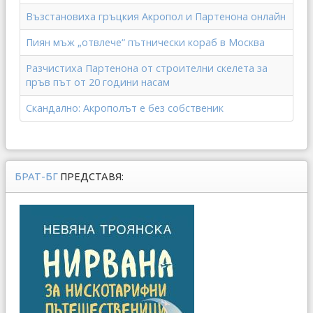
Възстановиха гръцкия Акропол и Партенона онлайн
Пиян мъж „отвлече“ пътнически кораб в Москва
Разчистиха Партенона от строителни скелета за
пръв път от 20 години насам
Скандално: Акрополът е без собственик
БРАТ-БГ
ПРЕДСТАВЯ: