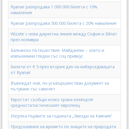
Ryanair разпродава 1 000 000 билета с 10%
намаление
Ryanair разпродава 500 000 билета с 20% намаление
WizzAir с нова директна линия между София и Ейлат
през ноември
Балканско пътешествие: Майданпек – злато и
извънземни гледки със соц привкус
Билети от € 5 през втория ден на киберседмицата
от Ryanair
Въвеждат нов, по-усъвършенстван документ за
пътуване със самолет
Евростат съобщи колко храна изхвърля
средностатистическият европеец
Изгряха първите за годината „Звезди на Камчия“
Предсказване на времето по знаците на природата