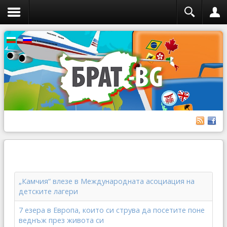
„Камчия“ влезе в Международната асоциация на
детските лагери
7 езера в Европа, които си струва да посетите поне
веднъж през живота си