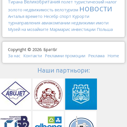
Великобритания
туристический налог
Тирана
полет
новости
золото
недвижимость
велотуризм
Анталья
спорт
времето
Несебр
Курорти
авиакомпании
турнаправления
недвижими имоти
Мармарис
инвестиции
Польша
Музей на мозайките
Copyright © 2026. БратБг
За нас
Контакти
Рекламни промоции
Реклама
Home
Наши партньори: