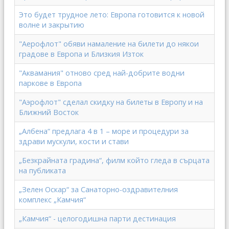
Это будет трудное лето: Европа готовится к новой
волне и закрытию
"Аерофлот" обяви намаление на билети до някои
градове в Европа и Близкия Изток
"Аквамания" отново сред най-добрите водни
паркове в Европа
"Аэрофлот" сделал скидку на билеты в Европу и на
Ближний Восток
„Албена“ предлага 4 в 1 – море и процедури за
здрави мускули, кости и стави
„Безкрайната градина“, филм който гледа в сърцата
на публиката
„Зелен Оскар“ за Санаторно-оздравителния
комплекс „Камчия“
„Камчия“ - целогодишна парти дестинация