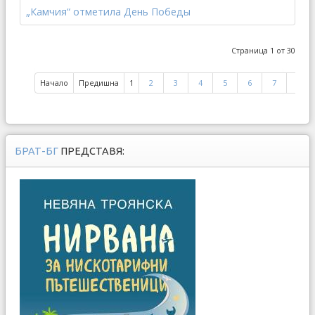
„Камчия“ отметила День Победы
Страница 1 от 30
Начало
Предишна
1
2
3
4
5
6
7
8
БРАТ-БГ
ПРЕДСТАВЯ: