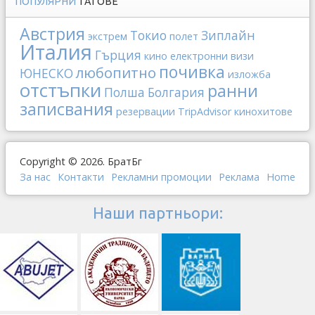
ПОПУЛЯРНИ
ТАГОВЕ
Австрия
Токио
Зиплайн
экстрем
полет
Италия
Гърция
кино
електронни визи
почивка
любопитно
ЮНЕСКО
изложба
отстъпки
ранни
Полша
Болгария
записвания
резервации
TripAdvisor
кинохитове
Copyright © 2026. БратБг
За нас
Контакти
Рекламни промоции
Реклама
Home
Наши партньори: