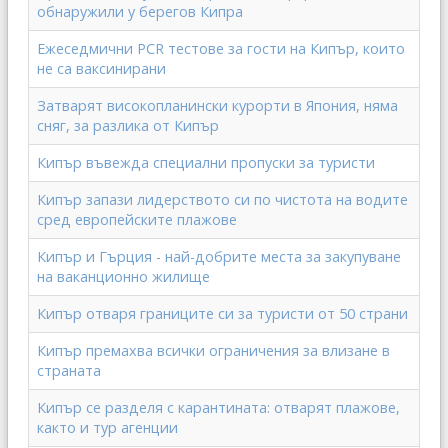
обнаружили у берегов Кипра
Ежеседмични PCR тестове за гости на Кипър, които
не са ваксинирани
Затварят високопланински курорти в Япония, няма
сняг, за разлика от Кипър
Кипър въвежда специални пропуски за туристи
Кипър запази лидерството си по чистота на водите
сред европейските плажове
Кипър и Гърция - най-добрите места за закупуване
на ваканционно жилище
Кипър отваря границите си за туристи от 50 страни
Кипър премахва всички ограничения за влизане в
страната
Кипър се разделя с карантината: отварят плажове,
както и тур агенции