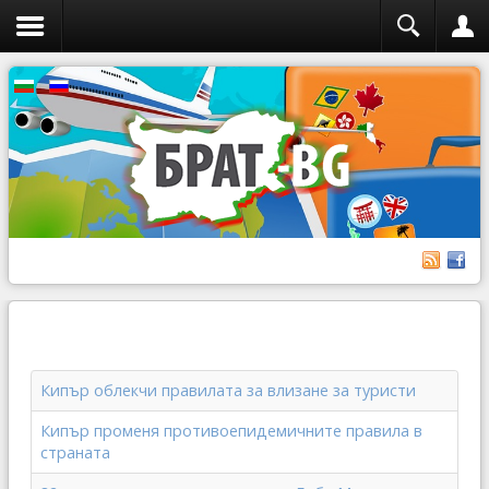
Кипър облекчи правилата за влизане за туристи
Кипър променя противоепидемичните правила в
страната