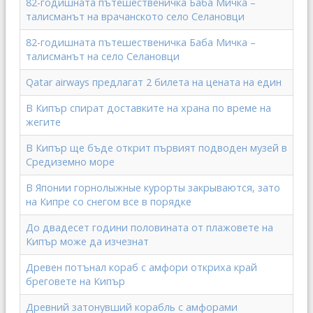
82-годишната пътешественичка Баба Мичка –
талисманът на врачанското село Селановци
82-годишната пътешественичка Баба Мичка –
талисманът на село Селановци
Qatar airways предлагат 2 билета на цената на един
В Кипър спират доставките на храна по време на
жегите
В Кипър ще бъде открит първият подводен музей в
Средиземно море
В Японии горнолыжные курорты закрываются, зато
на Кипре со снегом все в порядке
До двадесет години половината от плажовете на
Кипър може да изчезнат
Древен потънал кораб с амфори откриха край
бреговете на Кипър
Древний затонувший корабль с амфорами