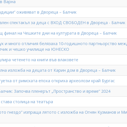
ъв Варна
адиции“ оживяват в Двореца – Балчик
кален спектакъл за деца с ВХОД СВОБОДЕН в Двореца - Балчик
ящ финал на Чешките дни на културата в Двореца – Балчик
ух и много отличия белязаха 10-годишното партньорство меж
лчик и чешко училище на ЮНЕСКО
лира четенето на книги във влаковете
лна изложба на децата от Карин дом в Двореца – Балчик
туетка от римската епоха откриха археолози край Бургас
Балчик: Започва пленерът „Пространство и време“ 2024
 става столица на театъра
ото гнездо“ изпраща лятото с изложба на Огнян Кузманов и М