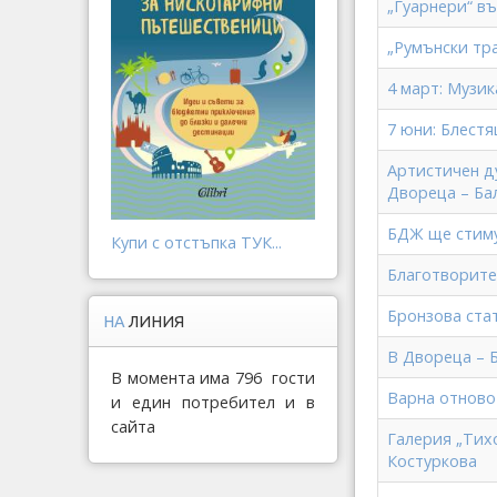
„Гуарнери“ в
„Румънски тр
4 март: Музи
7 юни: Блест
Артистичен д
Двореца – Ба
БДЖ ще стиму
Купи с отстъпка ТУК...
Благотворите
Бронзова ста
НА
ЛИНИЯ
В Двореца – 
В момента има 796 гости
Варна отново
и един потребител и в
сайта
Галерия „Тих
Костуркова