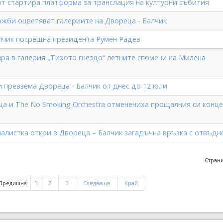
ут стартира платформа за транслация на културни събития
ожби оцветяват галериите на Двореца - Балчик
лчик посрещна президента Румен Радев
ра в галерия „Тихото гнездо“ летните спомени на Милена
и превзема Двореца - Балчик от днес до 12 юли
ца и The No Smoking Orchestra отменениха прощалния си конце
налистка откри в Двореца – Балчик загадъчна връзка с отвъдн
Страни
Предишна
1
2
3
Следваща
Край