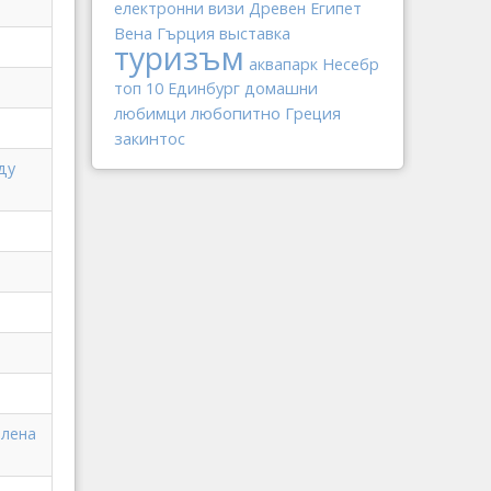
електронни визи
Древен Египет
Вена
Гърция
выставка
туризъм
аквапарк
Несебр
топ 10
Единбург
домашни
любопитно
Греция
любимци
закинтос
ду
илена