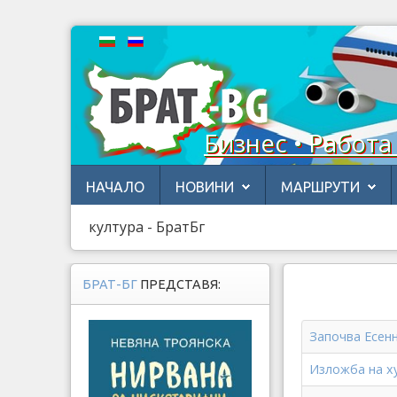
Бизнес • Работа
НАЧАЛО
НОВИНИ
МАРШРУТИ
култура - БратБг
БРАТ-БГ
ПРЕДСТАВЯ:
Започва Есенн
Изложба на х