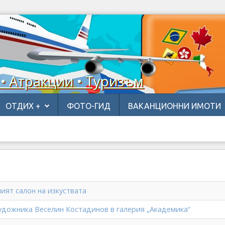
 • Атракции • Туризъм
ОТДИХ +
ФОТО-ГИД
ВАКАНЦИОННИ ИМОТИ
ият салон на изкуствата
удожника Веселин Костадинов в галерия „Академика“