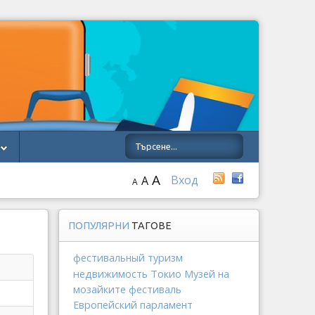
A
Вход
A
A
ПОПУЛЯРНИ
ТАГОВЕ
фестивальный туризм
недвижимость
Токио
Музей на
мозайките
фестиваль
Европейский парламент