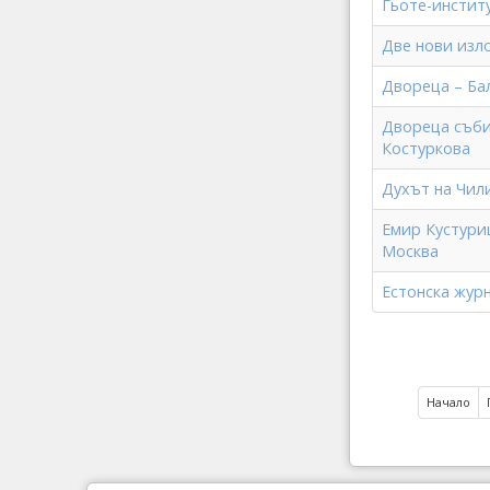
Гьоте-инстит
Две нови изл
Двореца – Ба
Двореца съби
Костуркова
Духът на Чил
Емир Кустури
Москва
Естонска жур
Начало