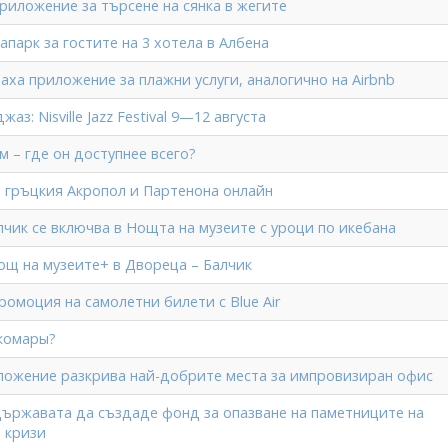
риложение за търсене на сянка в жегите
апарк за гостите на 3 хотела в Албена
аха приложение за плажни услуги, аналогично на Airbnb
аз: Nisville Jazz Festival 9—12 августа
 – где он доступнее всего?
 гръцкия Акропол и Партенона онлайн
чик се включва в Нощта на музеите с уроци по икебана
ощ на музеите+ в Двореца – Балчик
омоция на самолетни билети с Blue Air
комары?
ожение разкрива най-добрите места за импровизиран офис
държавата да създаде фонд за опазване на паметниците на
и кризи