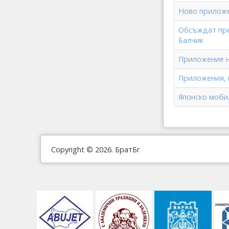
Ново приложе
Обсъждат пре
Балчик
Приложение н
Приложения, 
Японско моби
Copyright © 2026. БратБг