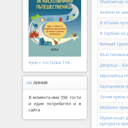
Shadowmap: п
Безплатен акв
В Италия пусн
В Сербию на дж
Винный туризм
Възстановиха
Купи с отстъпка ТУК...
Двореца – Бал
Европейска Н
НА
ЛИНИЯ
Еднодневна пр
Зачем нужны 
В момента има 556 гости
и един потребител и в
Мобилно прил
сайта
Музеи искат 
културата пр