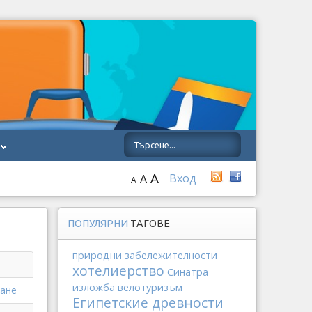
A
Вход
A
A
ПОПУЛЯРНИ
ТАГОВЕ
природни забележителности
хотелиерство
Синатра
изложба
велотуризъм
ване
Египетские древности