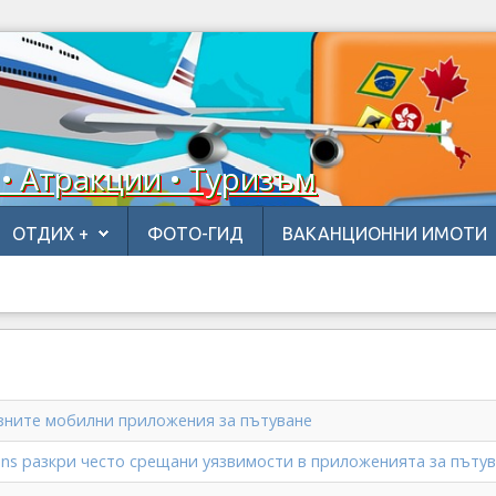
 • Атракции • Туризъм
ОТДИХ +
ФОТО-ГИД
ВАКАНЦИОННИ ИМОТИ
езните мобилни приложения за пътуване
ons разкри често срещани уязвимости в приложенията за пъту