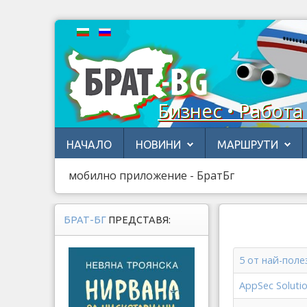
Бизнес • Работа
НАЧАЛО
НОВИНИ
МАРШРУТИ
мобилно приложение - БратБг
БРАТ-БГ
ПРЕДСТАВЯ:
5 от най-пол
AppSec Soluti