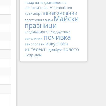
пазар на недвижимостта
авиокомпания
Железопътен
авиакомпании
транспорт
Майски
електронни визи
празници
недвижимость
бюджетные
почивка
авиалинии
изкуствен
авиополети
интелект
золото
Единбург
Нотр-Дам