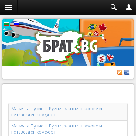
Магията Тунис II: Руини, златни плажове и
петзвезден комфорт
Магията Тунис II: Руини, златни плажове и
петзвезден комфорт