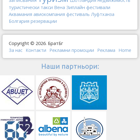
записвания
Шотландия
недвижимость
туристически такси
Вена
Зиплайн
фестивали
Аквамания
авиокомпания
фестиваль
Луфтханза
Болгария
резервации
Copyright © 2026. БратБг
За нас
Контакти
Рекламни промоции
Реклама
Home
Наши партньори: