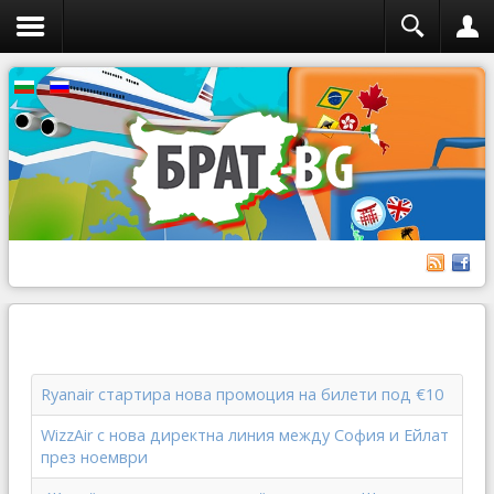
Ryanair стартира нова промоция на билети под €10
WizzAir с нова директна линия между София и Ейлат
през ноември