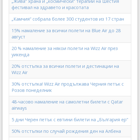
„Жива“ храна и „космически“ терапии на Шестия
фестивал на здравето и красотата
„Камчия“ собрала более 300 студентов из 17 стран
15% намаление за всички полети на Blue Air до 28
август
20 % намаление за някои полети на Wizz Air през
уикенда
20% отстъпка за всички полети и дестинации на
Wizz Air
30% отстъпка! Wizz Air продължава Черния петък с
Розов понеделник
48-часовo намалениe на самолетни билети с Qatar
airways
5 дни Черен петък с евтини билети на „България ер“
50% отстъпки по случай рождения ден на Албена