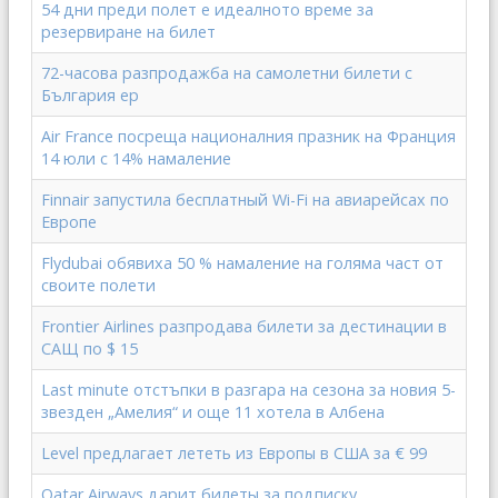
54 дни преди полет е идеалното време за
резервиране на билет
72-часова разпродажба на самолетни билети с
България ер
Air France посреща националния празник на Франция
14 юли с 14% намаление
Finnair запустила бесплатный Wi-Fi на авиарейсах по
Европе
Flydubai обявиха 50 % намаление на голяма част от
своите полети
Frontier Airlines разпродава билети за дестинации в
САЩ по $ 15
Last minute отстъпки в разгара на сезона за новия 5-
звезден „Амелия“ и още 11 хотела в Албена
Level предлагает лететь из Европы в США за € 99
Qatar Airways дарит билеты за подписку