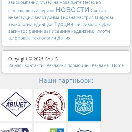
авиокомпании
Музей на мозайките
Несебър
новости
фестивальный туризм
Синтра
инвестиции
Австрия
велотуризм
Тирана
Цифрови
Турция
фестивали
Дубай
технологии
Единбург
закинтос
ранни записвания
недвижими имоти
Дания
Цифровые технологии
Copyright © 2026. БратБг
За нас
Контакти
Рекламни промоции
Реклама
Home
Наши партньори: