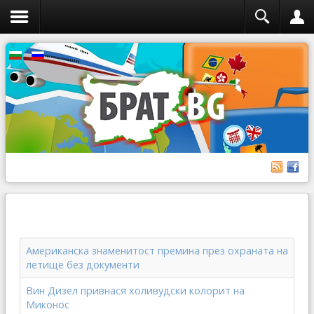
Американска знаменитост премина през охраната на
летище без документи
Вин Дизел привнася холивудски колорит на
Миконос