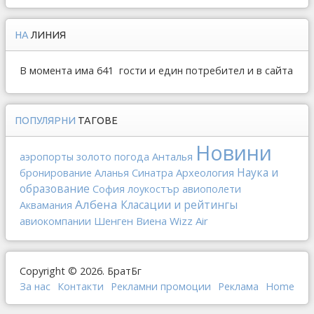
НА
ЛИНИЯ
В момента има 641 гости и един потребител и в сайта
ПОПУЛЯРНИ
ТАГОВЕ
Новини
золото
Анталья
аэропорты
погода
Наука и
Археология
бронирование
Аланья
Синатра
образование
София
лоукостър
авиополети
Албена
Класации и рейтингы
Аквамания
Шенген
Виена
Wizz Air
авиокомпании
Copyright © 2026. БратБг
За нас
Контакти
Рекламни промоции
Реклама
Home