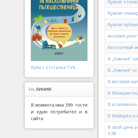
Ryanair отно
Ryanair плани
Ryanair публи
Анталия ужес
Бесплатный ак
В „Камчия“ з
Купи с отстъпка ТУК...
В „Камчия“ с
В Анталия на
НА
ЛИНИЯ
В Венеции по
В италиански
В момента има 399 гости
и един потребител и в
В Майорка и 
сайта
В свой день 
3,98