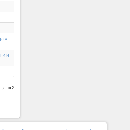
ързо
они и
ца 1 от 2