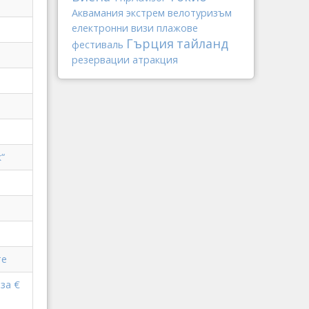
Аквамания
экстрем
велотуризъм
електронни визи
плажове
Гърция
тайланд
фестиваль
резервации
атракция
“
те
за €