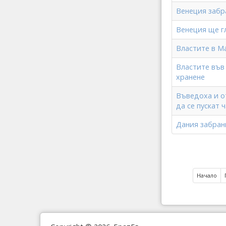
Венеция забр
Венеция ще г
Властите в М
Властите във
хранене
Въведоха и о
да се пускат 
Дания забран
Начало