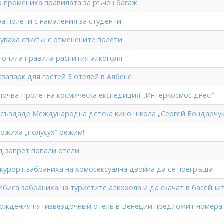
во промениха правилата за ръчен багаж
ра полети с намаления за студенти
куваха списък с отменените полети
точила правила распития алкоголя
вапарк для гостей 3 отелей в Албене
апочва Пролетна космическа експедиция „Интеркосмос днес!“
е създаде Международна детска кино школа „Сергей Бондарчук
ложиха „полусух“ режим!
д запрет попали отели
 курорт забраниха на хомосексуална двойка да се прегръща
Ибиса забраниха на туристите алкохола и да скачат в басейни
рождения пятизвездочный отель в Венеции предложит номера 