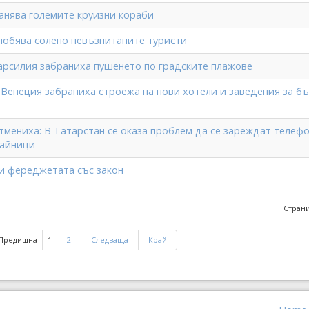
анява големите круизни кораби
лобява солено невъзпитаните туристи
арсилия забраниха пушенето по градските плажове
 Венеция забраниха строежа на нови хотели и заведения за б
тмениха: В Татарстан се оказа проблем да се зареждат телеф
чайници
и фереджетата със закон
Страни
Предишна
1
2
Следваща
Край