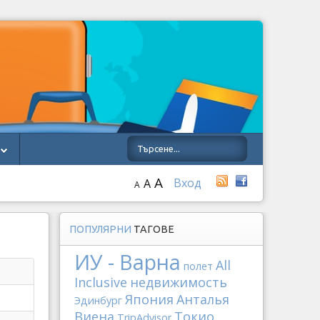
A
Вход
A
A
ПОПУЛЯРНИ
ТАГОВЕ
ИУ - Варна
All
полет
Inclusive
недвижимость
Япония
Анталья
Эдинбург
Виена
Токио
TripAdvisor