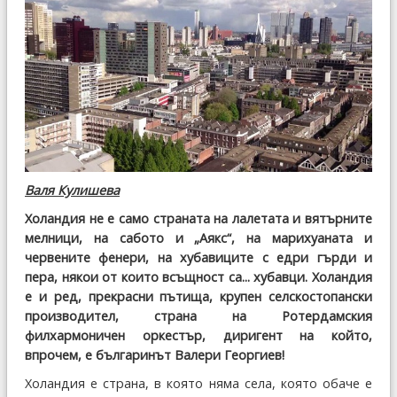
Валя Кулишева
Холандия не е само страната на лалетата и вятърните
мелници, на сабото и „Аякс“, на марихуаната и
червените фенери, на хубавиците с едри гърди и
пера, някои от които всъщност са... хубавци. Холандия
е и ред, прекрасни пътища, крупен селскостопански
производител, страна на Ротердамския
филхармоничен оркестър, диригент на който,
впрочем, е българинът Валери Георгиев!
Холандия е страна, в която няма села, която обаче е