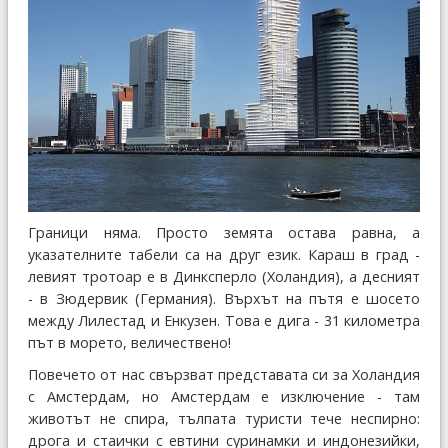
Граници няма. Просто земята остава равна, а
указателните табели са на друг език. Караш в град -
левият тротоар е в Динксперло (Холандия), а десният
- в Зюдервик (Германия). Върхът на пътя е шосето
между Лилестад и Енкузен. Това е дига - 31 километра
път в морето, величествено!
Повечето от нас свързват представата си за Холандия
с Амстердам, но Амстердам e изключение - там
животът не спира, тълпата туристи тече неспирно:
дрога и стаички с евтини суринамки и индонезийки,