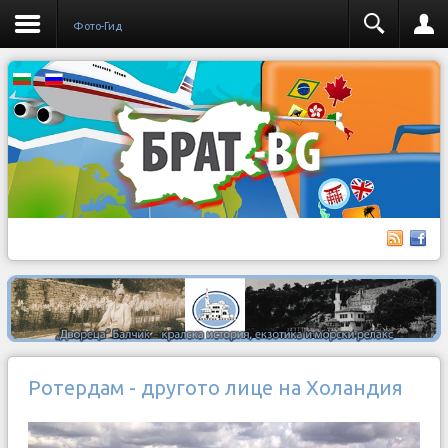
Фото-Гид
Ротердам - другото лице на Холандия