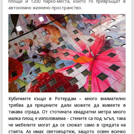
площи и 1200 парко-места, които го превръщат в
автономно жизнено пространство.
Кубичните къщи в Ротердам – много внимателно
трябва да прецените дали можете да живеете в
такава сграда. От стотината квадратни метра много
малка площ е използваема - стените са под ъгъл, така
че мебелите могат да се сложат само в средата на
стаята. Аз имах световъртеж, защото освен всичко