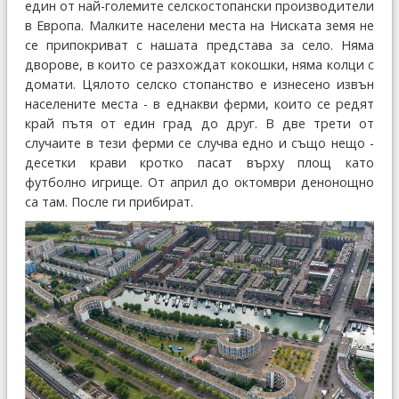
един от най-големите селскостопански производители
в Европа. Малките населени места на Ниската земя не
се припокриват с нашата представа за село. Няма
дворове, в които се разхождат кокошки, няма колци с
домати. Цялото селско стопанство е изнесено извън
населените места - в еднакви ферми, които се редят
край пътя от един град до друг. В две трети от
случаите в тези ферми се случва едно и също нещо -
десетки крави кротко пасат върху площ като
футболно игрище. От април до октомври денонощно
са там. После ги прибират.