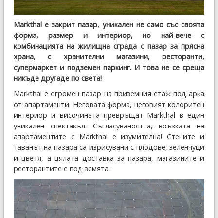
Markthal е закрит пазар, уникален не само със своята
форма, размер и интериор, но най-вече с
комбинацията на жилищна сграда с пазар за прясна
храна, с хранителни магазини, ресторанти,
супермаркет и подземен паркинг. И това не се среща
никъде другаде по света!
Markthal е огромен пазар на приземния етаж под арка
от апартаменти. Неговата форма, неговият колоритен
интериор и височината превръщат Markthal в един
уникален спектакъл. Съгласуваността, връзката на
апартаментите с Markthal е изумителна! Стените и
таванът на пазара са изрисувани с плодове, зеленчуци
и цветя, а цялата доставка за пазара, магазините и
ресторантите е под земята.