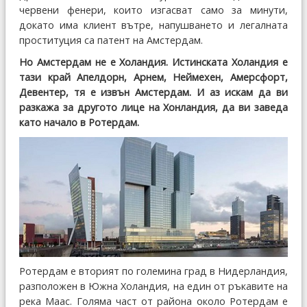
червени фенери, които изгасват само за минути,
докато има клиент вътре, напушването и легалната
проституция са патент на Амстердам.
Но Амстердам не е Холандия. Истинската Холандия е
тази край Апелдорн, Арнем, Неймехен, Амерсфорт,
Девентер, тя е извън Амстердам. И аз искам да ви
разкажа за другото лице на Хонландия, да ви заведа
като начало в Ротердам.
Ротердам е вторият по големина град в Нидерландия,
разположен в Южна Холандия, на един от ръкавите на
река Маас. Голяма част от района около Ротердам е