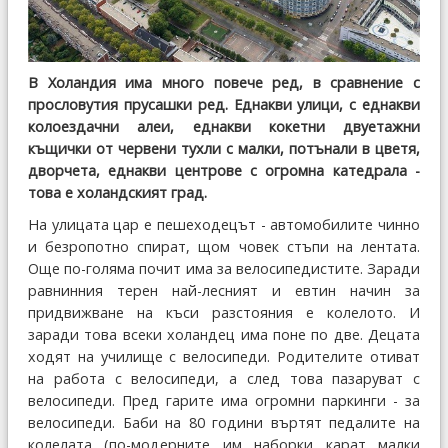
В Холандия има много повече ред, в сравнение с
прословутия прусашки ред. Еднакви улици, с еднакви
колоездачни алеи, еднакви кокетни двуетажни
къщички от червени тухли с малки, потънали в цветя,
дворчета, еднакви центрове с огромна катедрала -
това е холандският град.
На улицата цар е пешеходецът - автомобилите чинно
и безропотно спират, щом човек стъпи на лентата.
Още по-голяма почит има за велосипедистите. Заради
равнинния терен най-лесният и евтин начин за
придвижване на къси разстояния е колелото. И
заради това всеки холандец има поне по две. Децата
ходят на училище с велосипеди. Родителите отиват
на работа с велосипеди, а след това пазаруват с
велосипеди. Пред гарите има огромни паркинги - за
велосипеди. Баби на 80 години въртят педалите на
колелата (по-модерните им наборки карат малки