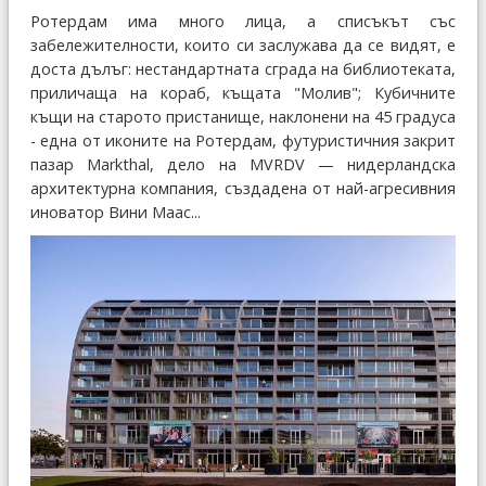
Ротердам има много лица, а списъкът със
забележителности, които си заслужава да се видят, е
доста дълъг: нестандартната сграда на библиотеката,
приличаща на кораб, къщата "Молив"; Кубичните
къщи на старото пристанище, наклонени на 45 градуса
- една от иконите на Ротердам, футуристичния закрит
пазар Markthal, дело на MVRDV — нидерландска
архитектурна компания, създадена от най-агресивния
иноватор Вини Маас...