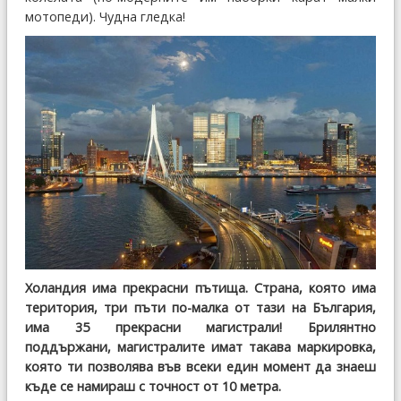
мотопеди). Чудна гледка!
Холандия има прекрасни пътища. Страна, която има
територия, три пъти по-малка от тази на България,
има 35 прекрасни магистрали! Брилянтно
поддържани, магистралите имат такава маркировка,
която ти позволява във всеки един момент да знаеш
къде се намираш с точност от 10 метра.