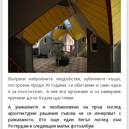
Въпреки изброените неудобства, кубичните къщи,
построени преди 30 години, са обитаеми и само една
е за посетители... А ние все мрънкаме и си намираме
причини да не бъдем щастливи.
А уникалните и необикновени на пръв поглед
архитектурни решения съвсем не се изчерпват с
разказаното. Ето още един бегъл поглед към
Ротердам в следващия малък фотоалбум: