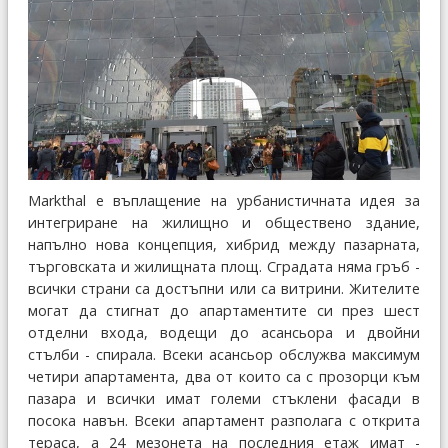
Markthal е въплащение на урбанистичната идея за
интегриране на жилищно и обществено здание,
напълно нова концепция, хибрид между пазарната,
търговската и жилищната площ. Сградата няма гръб -
всички страни са достъпни или са витрини. Жителите
могат да стигнат до апартаментите си през шест
отделни входа, водещи до асансьора и двойни
стълби - спирала. Всеки асансьор обслужва максимум
четири апартамента, два от които са с прозорци към
пазара и всички имат големи стъклени фасади в
посока навън. Всеки апартамент разполага с открита
тераса, а 24 мезонета на последния етаж имат -