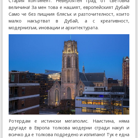
Стария континент. Невероятен град от световна
величина! За мен това е нашият, европейският Дубай!
Само че без пищния блясък и разточителност, които
малко накъртват в Дубай, а с креативност,
модернизъм, иновации и архитектурата.
Ротердам е истински мегаполис. Наистина, няма
другаде в Европа толкова модерни сгради накуп и
всичко да е толкова подредено и изпипано! Тук е една