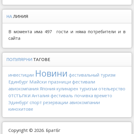
НА
ЛИНИЯ
В момента има 497 гости и няма потребители и в
сайта
ПОПУЛЯРНИ
ТАГОВЕ
Новини
инвестиции
фестивальный туризм
Майски празници
фестивали
Единбург
Япония
отельерство
авиокомпания
кулинарен туризъм
отстъпки
Анталия
почивка
фестиваль
времето
спорт
Эдинбург
резервации
авиокомпании
кинохитове
Copyright © 2026. БратБг