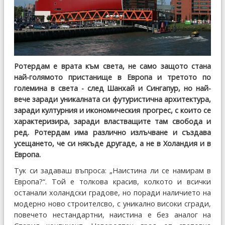
Ротердам е врата към света, не само защото стана
най-голямото пристанище в Европа и третото по
големина в света - след Шанхай и Сингапур, но най-
вече заради уникалната си футуристична архитектура,
заради културния и икономическия прогрес, с които се
характеризира, заради властващите там свобода и
ред. Ротердам има различно излъчване и създава
усещането, че си някъде другаде, а не в Холандия и в
Европа.
Тук си задаваш въпроса: „Наистина ли се намирам в
Европа?“. Той е толкова красив, колкото и всички
останали холандски градове, но поради наличието на
модерно ново строителсво, с уникално високи сгради,
повечето нестандартни, наистина е без аналог на