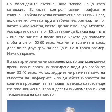
По холандските пътища няма такова нещо като
катаджия. Всякакъв контрол извън трафика е
излишен. Табела показва ограничение от 80 км/ч. След
половин километър друга табела информира, че по-
нататък има камера, която ще заснеме нарушителите.
Ако карате с повече от 80, светкавица блясва над пътя
- вие сте заснет и после чинно чакате да получите
глобата си от 50-60 евро. Ако не ги платите в срок,
дава ви се друг срок за плащане, но в троен размер.
Няма отърване.
Всяко паркиране на непозволено място или минимално
превишаване срока на паркиране води до глоба от
нови 35-40 евро. Но холандците не разчитат само на
съвестта на шофьорите - за да убият скоростта на
колите в провинцията, те правят от всяко кръстовище
кръгово движение. Караш десетина километра и - хоп
- намаляваш на кръговото.