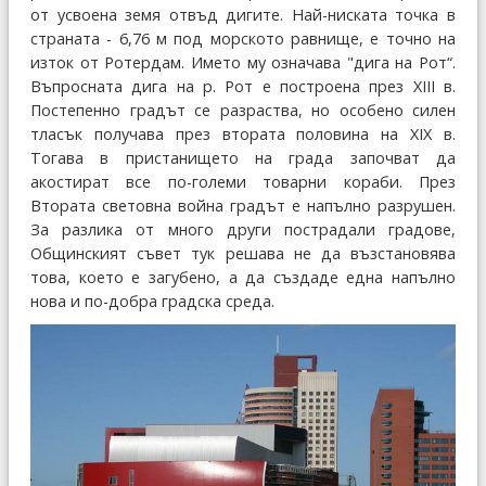
от усвоена земя отвъд дигите. Най-ниската точка в
страната - 6,76 м под морското равнище, е точно на
изток от Ротердам. Името му означава "дига на Рот“.
Въпросната дига на р. Рот е построена през XIII в.
Постепенно градът се разраства, но особено силен
тласък получава през втората половина на XIX в.
Тогава в пристанището на града започват да
акостират все по-големи товарни кораби. През
Втората световна война градът е напълно разрушен.
За разлика от много други пострадали градове,
Общинският съвет тук решава не да възстановява
това, което е загубено, а да създаде една напълно
нова и по-добра градска среда.