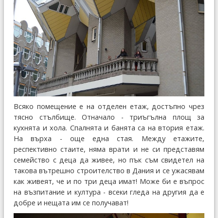
Всяко помещение е на отделен етаж, достъпно чрез
тясно стълбище. Отначало - триъгълна площ за
кухнята и хола. Спалнята и банята са на втория етаж.
На върха - още една стая. Между етажите,
респективно стаите, няма врати и не си представям
семейство с деца да живее, но пък съм свидетел на
такова вътрешно строителство в Дания и се ужасявам
как живеят, че и по три деца имат! Може би е въпрос
на възпитание и култура - всеки гледа на другия да е
добре и нещата им се получават!