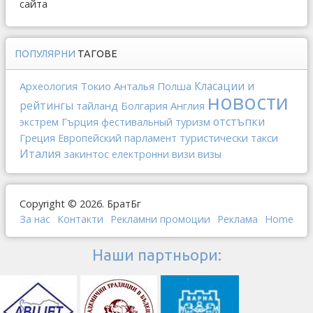
сайта
ПОПУЛЯРНИ
ТАГОВЕ
Археология
Токио
Анталья
Полша
Класации и
новости
рейтингы
тайланд
Болгария
Англия
отстъпки
Гърция
экстрем
фестивальный туризм
Греция
туристически такси
Европейский парламент
Италия
закинтос
електронни визи
визы
Copyright © 2026. БратБг
За нас
Контакти
Рекламни промоции
Реклама
Home
Наши партньори: