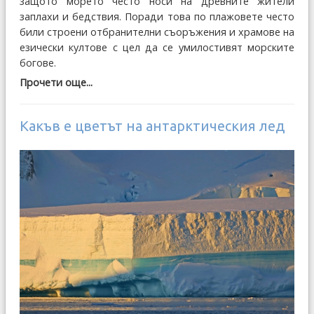
защото морето често носи на древните жители
заплахи и бедствия. Поради това по плажовете често
били строени отбранителни съоръжения и храмове на
езически култове с цел да се умилостивят морските
богове.
Прочети още...
Какъв е цветът на антарктическия лед