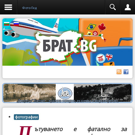
Фото-Гид
фотографии
„П
ътуването
е фатално за