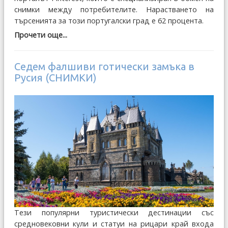
снимки между потребителите. Нарастването на
търсенията за този португалски град е 62 процента.
Прочети още...
Седем фалшиви готически замъка в
Русия (СНИМКИ)
Тези популярни туристически дестинации със
средновековни кули и статуи на рицари край входа