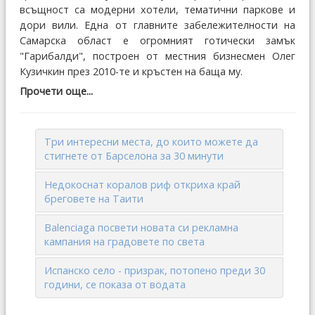
всъщност са модерни хотели, тематични паркове и
дори вили. Една от главните забележителности на
Самарска област е огромният готически замък
"Гарибалди", построен от местния бизнесмен Олег
Кузичкин през 2010-те и кръстен на баща му.
Прочети още...
Три интересни места, до които можете да
стигнете от Барселона за 30 минути
Недокоснат коралов риф откриха край
бреговете на Таити
Balenciaga посвети новата си рекламна
кампания на градовете по света
Испанско село - призрак, потопено преди 30
години, се показа от водата