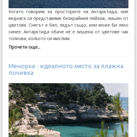
Когато говорим за просторите на Антарктида, ние
веднага си представяме безкрайния пейзаж, лишен от
цветове. Снегът е бял, ледът също, или може би леко
синее. Антарктида обаче не е лишена от цветове чак
толкова, колкото си мислим.
Прочети още...
Менорка - идеалното място за плажна
почивка