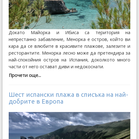
Докато Майорка и Ибиса са територия на
непрестанно забавление, Менорка е остров, който ви
кара да се влюбите в красивите плажове, залезите и
ресторантите. Менорка лесно може да претендира за
най-спокойния остров на Испания, доколкото много
части от него остават диви и недокоснати.
Прочети още...
Шест испански плажа в списъка на най-
добрите в Европа