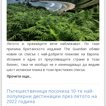
Лятото и празниците вече наближават. По тази
причина британското издание The Guardian обяви
новия си списък с най-добрите плажове на Европа.
Испания е една от преуспяващите страни в този
бизнес, така че изобщо не е изненадващо да видим
шест испански плажа в този престижен списък.
Прочети още...
Пътешественици посочиха 10-те най-
популярни дестинации през лятото на
2022 година