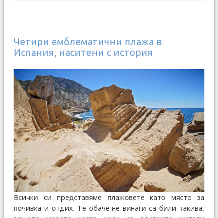
Четири емблематични плажа в
Испания, наситени с история
Всички си представяме плажовете като място за
почивка и отдих. Те обаче не винаги са били такива,