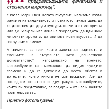
предразсъдъците, фанатизма и
стеснения мироглед“,
е казал Марк Твен. Когато пътуваме, излизаме извън
рамките на ежедневното и познатото, имаме шанс да
се докоснем до други култури, късчета от историята
или до безкрайните лица на природата, да вдишаме
непознати аромати, да опитаме нови вкусове... И да
натрупаме спомени!
А снимките са тези, които запечатват видяното и
емоциите на пътуването, като „веществено
доказателство“, неподвластно на времето.
Фотоалбумите са възможност да видим чуждите
спомени и да се докоснем до места, обекти и
артефакти, които никога не сме виждали. Или да
погледнем познатото от друг ракурс. Фотоалбумите,
които ви представяме, са подарък – от нас и нашите
приятели, за вас.
Приятно фотопътуване!