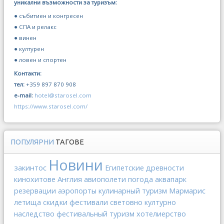
уникални възможности за туризъм:
● събитиен и конгресен
● СПА и релакс
● винен
● културен
● ловен и спортен
Контакти:
тел:
+359 897 870 908
e-mail:
hotel@starosel.com
https://www.starosel.com/
ПОПУЛЯРНИ
ТАГОВЕ
Новини
закинтос
Египетские древности
Англия
кинохитове
авиополети
погода
аквапарк
Мармарис
резервации
аэропорты
кулинарный туризм
фестивали
летища
скидки
световно културно
хотелиерство
наследство
фестивальный туризм