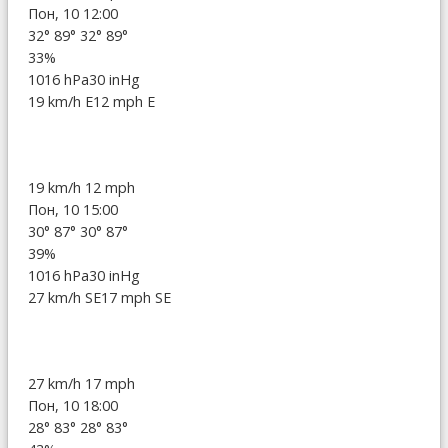
Пон, 10 12:00
32°
89°
32°
89°
33%
1016 hPa
30 inHg
19 km/h E
12 mph E
19 km/h
12 mph
Пон, 10 15:00
30°
87°
30°
87°
39%
1016 hPa
30 inHg
27 km/h SE
17 mph SE
27 km/h
17 mph
Пон, 10 18:00
28°
83°
28°
83°