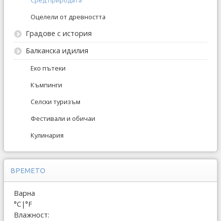
Сред природата
Оцелели от древността
Градове с история
Балканска идилия
Еко пътеки
Къмпинги
Селски туризъм
Фестивали и обичаи
Кулинария
ВРЕМЕТО
Варна
°C
|
°F
Влажност: