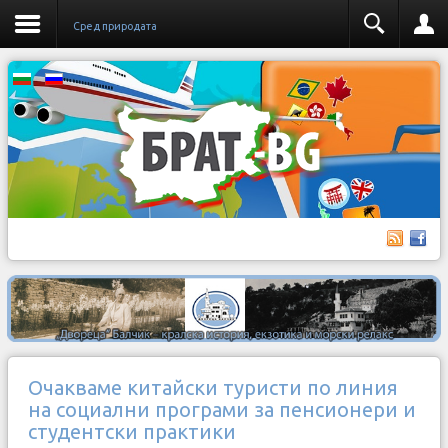
Сред природата
Очакваме китайски туристи по линия
на социални програми за пенсионери и
студентски практики