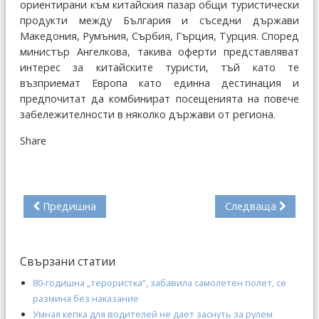
ориентирани към китайския пазар общи туристически
продукти между България и съседни държави
Македония, Румъния, Сърбия, Гърция, Турция. Според
министър Ангелкова, такива оферти представляват
интерес за китайските туристи, тъй като те
възприемат Европа като единна дестинация и
предпочитат да комбинират посещенията на повече
забележителности в няколко държави от региона.
Share
Предишна
Следваща
Свързани статии
80-годишна „терористка“, забавила самолетен полет, се
размина без наказание
Умная кепка для водителей не дает заснуть за рулем