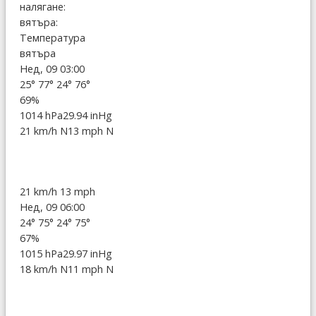
налягане:
вятъра:
Температура
вятъра
Нед, 09 03:00
25°
77°
24°
76°
69%
1014 hPa
29.94 inHg
21 km/h N
13 mph N
21 km/h
13 mph
Нед, 09 06:00
24°
75°
24°
75°
67%
1015 hPa
29.97 inHg
18 km/h N
11 mph N