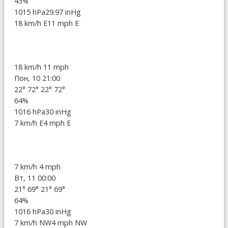
43%
1015 hPa
29.97 inHg
18 km/h E
11 mph E
18 km/h
11 mph
Пон, 10 21:00
22°
72°
22°
72°
64%
1016 hPa
30 inHg
7 km/h E
4 mph E
7 km/h
4 mph
Вт, 11 00:00
21°
69°
21°
69°
64%
1016 hPa
30 inHg
7 km/h NW
4 mph NW