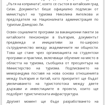
„Пътя на коприната“, която се състоя в китайския град
Си’ан. Документът беше официално подписан от
министърът на туризма Николина Ангелкова и
председателя на Националната администрация по
туризъм Дзиндзао Ли.
Освен социалните програми за ваканционни пакети за
китайските пенсионери в България, документът
предвижда и инициативи за по-широко
сътрудничество между академичните ни общности.
Това ще стане чрез организацията на студентски
програми и практики, включващи обучение на място в
областта на туризма, съобщиха от пресцентъра на
Министерство на туризмa. Подписването на
меморандума поставя на нова основа отношенията
между България и Китай, като приоритет ще бъдат
увеличаването на туристопотока между двете
държави и инвестициите в проекти, които ще
подобрят туристическата инфраструктура.
Другият момент ще бъде разработването на