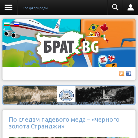
Среди природы
По следам падевого меда – «черного
золота Странджи»