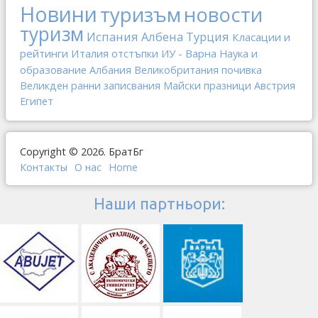
Новини
туризъм
новости
туризм
Испания
Албена
Турция
Класации и
рейтинги
Италия
отстъпки
ИУ - Варна
Наука и
образование
Албания
Великобритания
почивка
Великден
ранни записвания
Майски празници
Австрия
Египет
Copyright © 2026. БратБг
Контакты
О наc
Home
Наши партньори: