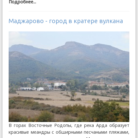
Подробнее...
Маджарово - город в кратере вулкана
В горах Восточные Родопы, где река Арда образует
красивые меандры с обширными песчаными пляжами,