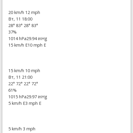
20 km/h
12 mph
Вт, 11 18:00
28°
83°
28°
83°
37%
1014 hPa
29.94 inHg
15 km/h E
10 mph E
15 km/h
10 mph
Вт, 11 21:00
22°
72°
22°
72°
61%
1015 hPa
29.97 inHg
5 km/h E
3 mph E
5 km/h
3 mph