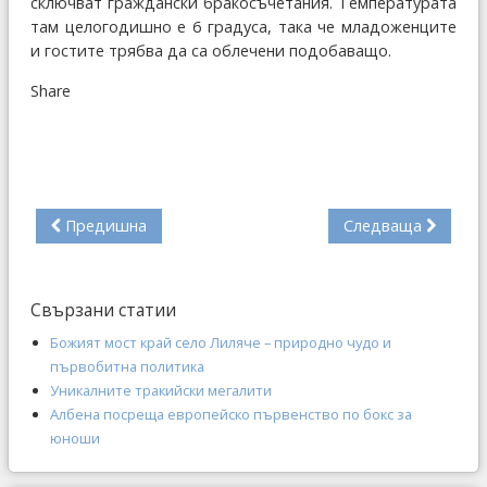
сключват граждански бракосъчетания. Температурата
там целогодишно е 6 градуса, така че младоженците
и гостите трябва да са облечени подобаващо.
Share
Предишна
Следваща
Свързани статии
Божият мост край село Лиляче – природно чудо и
първобитна политика
Уникалните тракийски мегалити
Албена посреща европейско първенство по бокс за
юноши