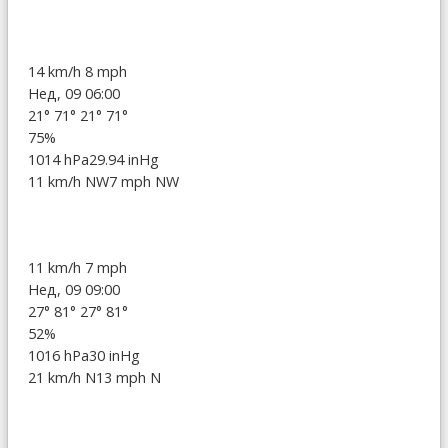
14 km/h
8 mph
Нед, 09 06:00
21°
71°
21°
71°
75%
1014 hPa
29.94 inHg
11 km/h NW
7 mph NW
11 km/h
7 mph
Нед, 09 09:00
27°
81°
27°
81°
52%
1016 hPa
30 inHg
21 km/h N
13 mph N