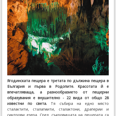
Ягодинската пещера е третата по дължина пещера в
България и първа в Родопите. Красотата й е
впечатляваща, а разнообразието от пещерни
образувания е внушително - 22 вида от общо 28
известни по света.
Тя събира на едно място
сталактити, сталагмити, сталактони, драперии и
синтрови езера. Сред съкровищата на пещерата са