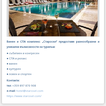
Винен и СПА комплекс „Старосел“ предоставя разнообразни и
уникални възможности за туризъм:
● събитиен и конгресен
● СПА и релакс
● винен
● културен
● ловен и спортен
Контакти:
тел:
+359 897 870 908
e-mail:
hotel@starosel.com
https://www.starosel.com/