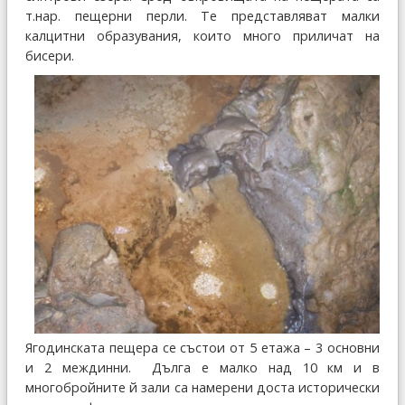
т.нар. пещерни перли. Те представляват малки
калцитни образувания, които много приличат на
бисери.
Ягодинската пещера се състои от 5 етажа – 3 основни
и 2 междинни. Дълга е малко над 10 км и в
многобройните й зали са намерени доста исторически