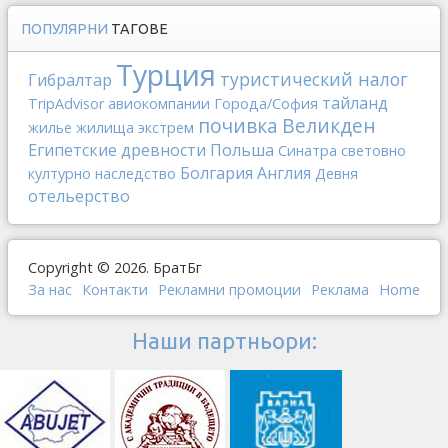
ПОПУЛЯРНИ
ТАГОВЕ
Турция
туристический налог
Гибралтар
тайланд
TripAdvisor
авиокомпании
Города/София
почивка
Великден
жилье
жилища
экстрем
Египетские древности
Польша
Синатра
световно
Болгария
Англия
културно наследство
Девня
отельерство
Copyright © 2026. БратБг
За нас
Контакти
Рекламни промоции
Реклама
Home
Наши партньори: