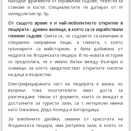
находки: фрагменти от керамични съдове, тежести за
станове и кости. Специалистите ги датират от IV
хилядолетие пр. Хр.
От същото време е и най-любопитното откритие в
пещерата - древно жилище, в което са се изработвали
глинени съдове.
Смята се, че съдовете са изпичани в
специално направени пещи, а глината, с която
грънчарите са майсторили, е била добивана от
недрата на Ягодинската пещера. В по-новата история
се предполага, че е имало битки между българи и
османци, за което свидетелстват откритите скелети
на деца и възрастни.
Електрифицираната част на пещерата е малка, но
въпреки това посетителите имат доста за
разглеждане. Някои от формите, които се виждат в
достъпните за туристи зали, са с интересни имена
като Снежанка, Дядо Коледа и Богородица.
За влюбените двойки, омаяни от красотата на
Ягодинската пещера, има ритуална зала, в която се