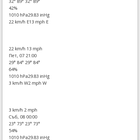
32°
89°
32°
89°
42%
1010 hPa
29.83 inHg
22 km/h E
13 mph E
22 km/h
13 mph
Пет, 07 21:00
29°
84°
29°
84°
64%
1010 hPa
29.83 inHg
3 km/h W
2 mph W
3 km/h
2 mph
Съб, 08 00:00
23°
73°
23°
73°
54%
1010 hPa
29.83 inHg