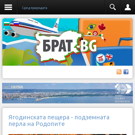
Сред природата
Ягодинската пещера - подземната
перла на Родопите