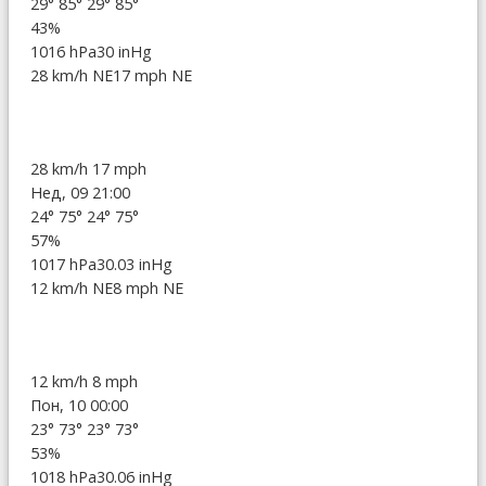
29°
85°
29°
85°
43%
1016 hPa
30 inHg
28 km/h NE
17 mph NE
28 km/h
17 mph
Нед, 09 21:00
24°
75°
24°
75°
57%
1017 hPa
30.03 inHg
12 km/h NE
8 mph NE
12 km/h
8 mph
Пон, 10 00:00
23°
73°
23°
73°
53%
1018 hPa
30.06 inHg