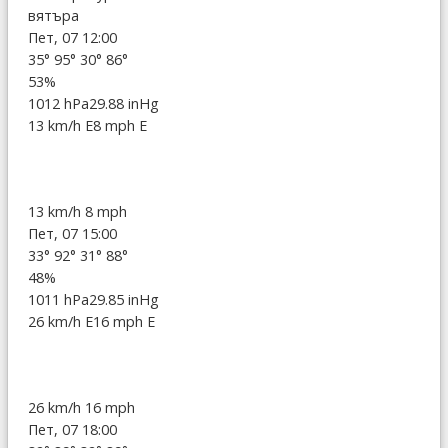
вятъра
Пет, 07 12:00
35°
95°
30°
86°
53%
1012 hPa
29.88 inHg
13 km/h E
8 mph E
13 km/h
8 mph
Пет, 07 15:00
33°
92°
31°
88°
48%
1011 hPa
29.85 inHg
26 km/h E
16 mph E
26 km/h
16 mph
Пет, 07 18:00