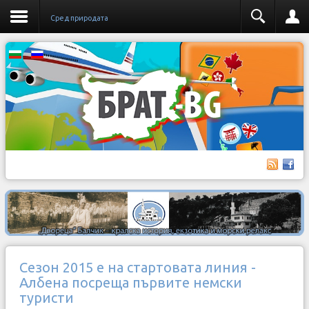
Сред природата
Сезон 2015 е на стартовата линия -
Албена посреща първите немски
туристи