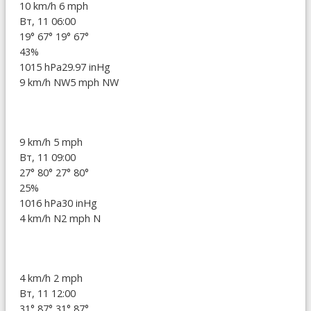
10 km/h
6 mph
Вт, 11 06:00
19°
67°
19°
67°
43%
1015 hPa
29.97 inHg
9 km/h NW
5 mph NW
9 km/h
5 mph
Вт, 11 09:00
27°
80°
27°
80°
25%
1016 hPa
30 inHg
4 km/h N
2 mph N
4 km/h
2 mph
Вт, 11 12:00
31°
87°
31°
87°