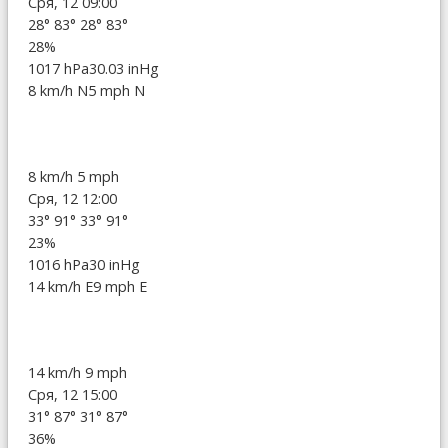
Сря, 12 09:00
28°
83°
28°
83°
28%
1017 hPa
30.03 inHg
8 km/h N
5 mph N
8 km/h
5 mph
Сря, 12 12:00
33°
91°
33°
91°
23%
1016 hPa
30 inHg
14 km/h E
9 mph E
14 km/h
9 mph
Сря, 12 15:00
31°
87°
31°
87°
36%