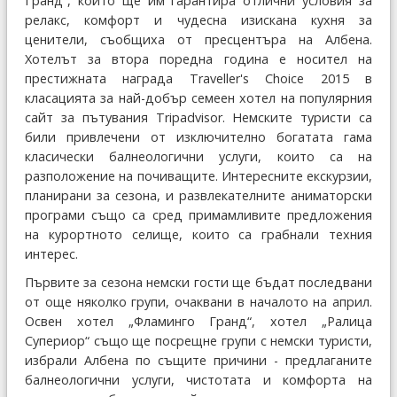
Гранд“, който ще им гарантира отлични условия за
релакс, комфорт и чудесна изискана кухня за
ценители, съобщиха от пресцентъра на Албена.
Хотелът за втора поредна година e носител на
престижната награда Traveller's Choice 2015 в
класацията за най-добър семеен хотел на популярния
сайт за пътувания Tripadvisor. Немските туристи са
били привлечени от изключително богатата гама
класически балнеологични услуги, които са на
разположение на почиващите. Интересните екскурзии,
планирани за сезона, и развлекателните аниматорски
програми също са сред примамливите предложения
на курортното селище, които са грабнали техния
интерес.
Първите за сезона немски гости ще бъдат последвани
от още няколко групи, очаквани в началото на април.
Освен хотел „Фламинго Гранд“, хотел „Ралица
Супериор“ също ще посрещне групи с немски туристи,
избрали Албена по същите причини - предлаганите
балнеологични услуги, чистотата и комфорта на