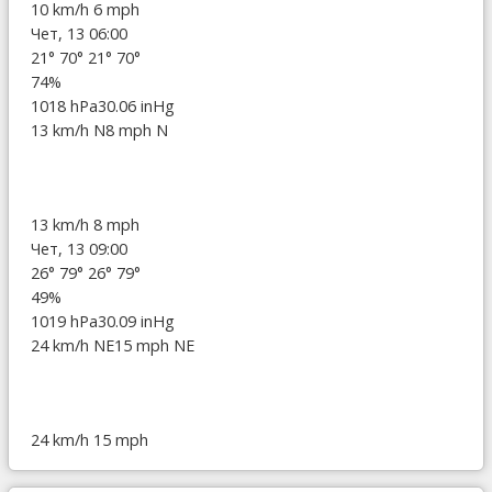
10 km/h
6 mph
Чет, 13 06:00
21°
70°
21°
70°
74%
1018 hPa
30.06 inHg
13 km/h N
8 mph N
13 km/h
8 mph
Чет, 13 09:00
26°
79°
26°
79°
49%
1019 hPa
30.09 inHg
24 km/h NE
15 mph NE
24 km/h
15 mph