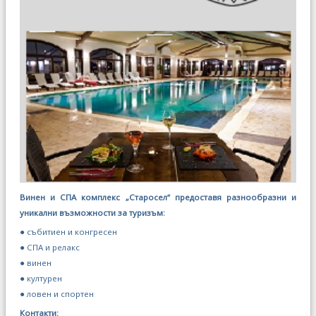
Винен и СПА комплекс „Старосел“ предоставя разнообразни и
уникални възможности за туризъм:
● събитиен и конгресен
● СПА и релакс
● винен
● културен
● ловен и спортен
Контакти: