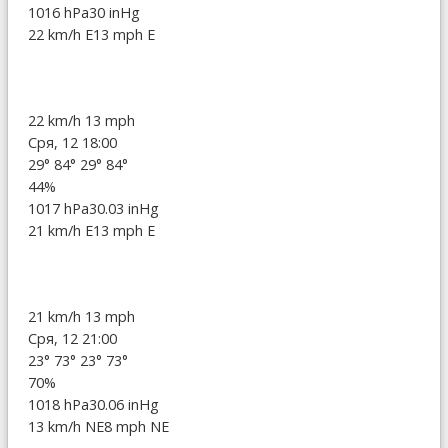
1016 hPa
30 inHg
22 km/h E
13 mph E
22 km/h
13 mph
Сря, 12 18:00
29°
84°
29°
84°
44%
1017 hPa
30.03 inHg
21 km/h E
13 mph E
21 km/h
13 mph
Сря, 12 21:00
23°
73°
23°
73°
70%
1018 hPa
30.06 inHg
13 km/h NE
8 mph NE