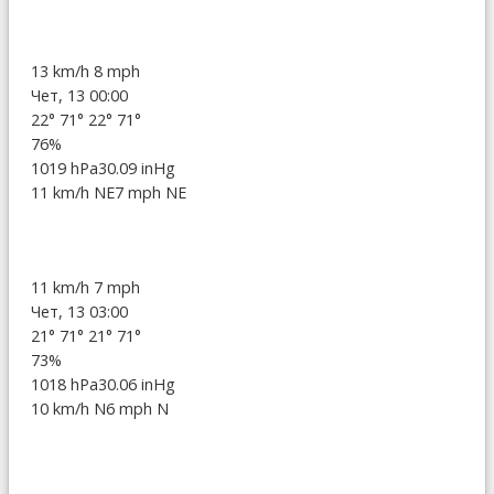
13 km/h
8 mph
Чет, 13 00:00
22°
71°
22°
71°
76%
1019 hPa
30.09 inHg
11 km/h NE
7 mph NE
11 km/h
7 mph
Чет, 13 03:00
21°
71°
21°
71°
73%
1018 hPa
30.06 inHg
10 km/h N
6 mph N