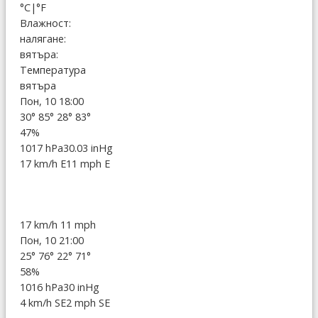
°C
|
°F
Влажност:
налягане:
вятъра:
Температура
вятъра
Пон, 10 18:00
30°
85°
28°
83°
47%
1017 hPa
30.03 inHg
17 km/h E
11 mph E
17 km/h
11 mph
Пон, 10 21:00
25°
76°
22°
71°
58%
1016 hPa
30 inHg
4 km/h SE
2 mph SE