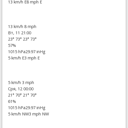
13 km/h E
8 mph E
13 km/h
8 mph
Вт, 11 21:00
23°
73°
23°
73°
57%
1015 hPa
29.97 inHg
5 km/h E
3 mph E
5 km/h
3 mph
Сря, 12 00:00
21°
70°
21°
70°
61%
1015 hPa
29.97 inHg
5 km/h NW
3 mph NW