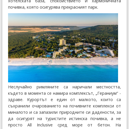
хотелската база, спокойствието и хармоничната
почивка, която осигурява прекрасният парк.
Неслучайно римляните са наричали местността,
където в момента се намира комплексът, „Гераниум“ -
здраве. Курортът е един от малкото, които са
съхранили очарованието на почивните комплекси от
миналото и са запазили природните си дадености, за
да осигурят на туристите истинска почивка, а не
просто All Inclusive сред море от бетон. На