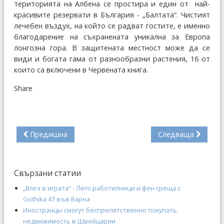
територията на Албена се простира и един от най-
красивите резервати в България - „Балтата“. Чистият
лечебен въздух, на който се радват гостите, е именно
благодарение на съхранената уникална за Европа
лонгозна гора. В защитената местност може да се
види и богата гама от разнообразни растения, 16 от
които са включени в Червената книга.
Share
Предишна
Следваща
Свързани статии
„Влез в играта“ - Лего работилници и фен среща с
Gothika 47 във Варна
Иностранцы смогут беспрепятственно покупать
недвижимость в Швейцарии