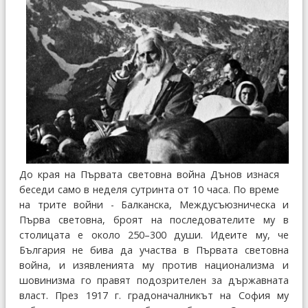
До края на Първата световна война Дънов изнася
беседи само в неделя сутринта от 10 часа. По време
на трите войни - Балканска, Междусъюзническа и
Първа световна, броят на последователите му в
столицата е около 250–300 души. Идеите му, че
България не бива да участва в Първата световна
война, и изявленията му против национализма и
шовинизма го правят подозрителен за държавната
власт. През 1917 г. градоначалникът на София му