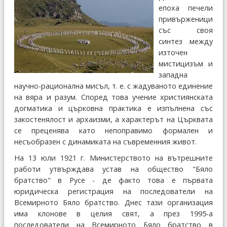
епоха печели
привърженици
със своя
синтез между
източен
мистицизъм и
западна
научно-рационална мисъл, т. е. с жадуваното единение
на вяра и разум. Според това учение християнската
догматика и църковна практика е изпълнена със
закостенялост и архаизми, а характерът на Църквата
се преценява като непоправимо формален и
несъобразен с динамиката на съвременния живот.
На 13 юли 1921 г. Министерството на вътрешните
работи утвърждава устав на общество "Бяло
братство" в Русе - де факто това е първата
юридическа регистрация на последователи на
Всемирното Бяло братство. Днес тази организация
има клонове в целия свят, а през 1995-а
последователи на Всемирното Бяло братство в