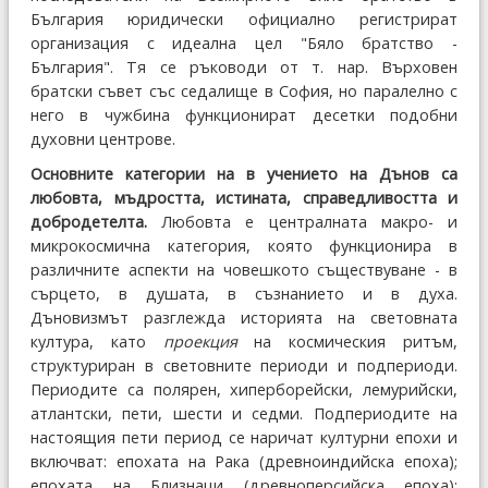
България юридически официално регистрират
организация с идеална цел "Бяло братство -
България". Тя се ръководи от т. нар. Върховен
братски съвет със седалище в София, но паралелно с
него в чужбина функционират десетки подобни
духовни центрове.
Основните категории на в учението на Дънов са
любовта, мъдростта, истината, справедливостта и
добродетелта.
Любовта е централната макро- и
микрокосмична категория, която функционира в
различните аспекти на човешкото съществуване - в
сърцето, в душата, в съзнанието и в духа.
Дъновизмът разглежда историята на световната
култура, като
проекция
на космическия ритъм,
структуриран в световните периоди и подпериоди.
Периодите са полярен, хиперборейски, лемурийски,
атлантски, пети, шести и седми. Подпериодите на
настоящия пети период се наричат културни епохи и
включват: епохата на Рака (древноиндийска епоха);
епохата на Близнаци (древноперсийска епоха);