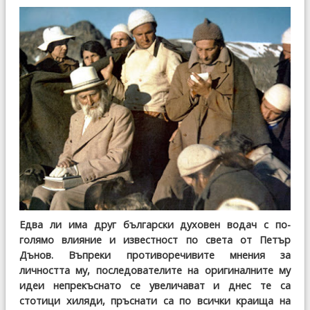
Едва ли има друг български духовен водач с по-
голямо влияние и известност по света от Петър
Дънов. Въпреки противоречивите мнения за
личността му, последователите на оригиналните му
идеи непрекъснато се увеличават и днес те са
стотици хиляди, пръснати са по всички краища на