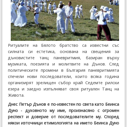
Ритуалите на Бялото братство са известни със
силната си естетика, основана на свещения за
дъновистите танц паневритмия, базиран върху
музиката, поезията и молитвите на Дънов. След
политическите промени в България паневритмията
спечели нови последователи, които всяка година
организирят зрелищен събор край Седемте рилски
езера и заедно изпълняват своя ритуален Танц на
Живота.
Днес Петър Дънов е по-известен по света като Беинса
Дуно - духовното му име, произнасяно с огромен
респект и доверие от последователите му. Според
някои източници етимологията на името Беинса Дуно