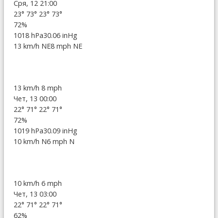
Сря, 12 21:00
23°
73°
23°
73°
72%
1018 hPa
30.06 inHg
13 km/h NE
8 mph NE
13 km/h
8 mph
Чет, 13 00:00
22°
71°
22°
71°
72%
1019 hPa
30.09 inHg
10 km/h N
6 mph N
10 km/h
6 mph
Чет, 13 03:00
22°
71°
22°
71°
62%