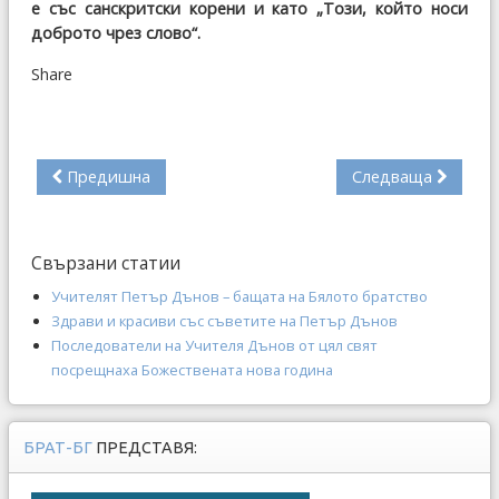
е със санскритски корени и като „Този, който носи
доброто чрез слово“.
Share
Предишна
Следваща
Свързани статии
Учителят Петър Дънов – бащата на Бялото братство
Здрави и красиви със съветите на Петър Дънов
Последователи на Учителя Дънов от цял свят
посрещнаха Божествената нова година
БРАТ-БГ
ПРЕДСТАВЯ: