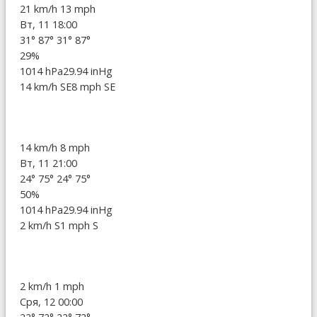
21 km/h
13 mph
Вт, 11 18:00
31°
87°
31°
87°
29%
1014 hPa
29.94 inHg
14 km/h SE
8 mph SE
14 km/h
8 mph
Вт, 11 21:00
24°
75°
24°
75°
50%
1014 hPa
29.94 inHg
2 km/h S
1 mph S
2 km/h
1 mph
Сря, 12 00:00