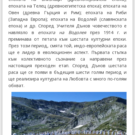
епохата на Телец (древноегипетска епоха); епохата на
Овен (древна Гърция и Рим); епохата на Риби
(Западна Европа); епохата на Водолей (славянската
епоха) и др. Според Учителя Дънов човечеството е
навлязло в
епохата на Водолея
през 1914 г. и
преминава от петата към шестата културни епохи.
През този период, смята той, индо-европейската раса
ще е лидер в еволюционен аспект. Първата стъпка
към колективното съзнание са направени през
настоящия преходен етап. Според Дънов шестата
раса ще се появи в бъдещия шести голям период и
ще реализира културата на Любовта с много по-голям
обхват.