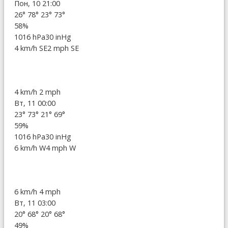
Пон, 10 21:00
26°
78°
23°
73°
58%
1016 hPa
30 inHg
4 km/h SE
2 mph SE
4 km/h
2 mph
Вт, 11 00:00
23°
73°
21°
69°
59%
1016 hPa
30 inHg
6 km/h W
4 mph W
6 km/h
4 mph
Вт, 11 03:00
20°
68°
20°
68°
49%