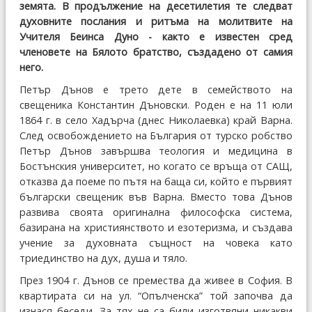
земята. В продължение на десетилетия те следват
духовните послания и ритъма на молитвите на
Учителя Беинса Дуно - както е известен сред
членовете на Бялото братство, създадено от самия
него.
Петър Дънов е трето дете в семейството на
свещеника Константин Дъновски. Роден е на 11 юли
1864 г. в село Хадърча (днес Николаевка) край Варна.
След освобождението на България от турско робство
Петър Дънов завършва теология и медицина в
Бостънския университет, но когато се връща от САЩ,
отказва да поеме по пътя на баща си, който е първият
български свещеник във Варна. Вместо това Дънов
развива своята оригинална философска система,
базирана на християнството и езотеризма, и създава
учение за духовната същност на човека като
триединство на дух, душа и тяло.
През 1904 г. Дънов се премества да живее в София. В
квартирата си на ул. “Опълченска” той започва да
изнася беседи. За тях не са били изготвяни никакви