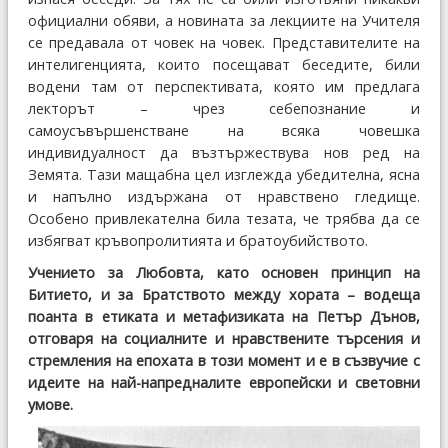
официални обяви, а новината за лекциите на Учителя
се предавала от човек на човек. Представителите на
интелигенцията, които посещават беседите, били
водени там от перспективата, която им предлага
лекторът – чрез себепознание и
самоусъвършенстване на всяка човешка
индивидуалност да възтържествува нов ред на
Земята. Тази мащабна цел изглежда убедителна, ясна
и напълно издържана от нравствено гледище.
Особено привлекателна била тезата, че трябва да се
избягват кръвопролитията и братоубийството.
Учението за Любовта, като основен принцип на
Битието, и за Братството между хората – водеща
поанта в етиката и метафизиката на Петър Дънов,
отговаря на социалните и нравствените търсения и
стремления на епохата в този момент и е в съзвучие с
идеите на най-напредналите европейски и световни
умове.