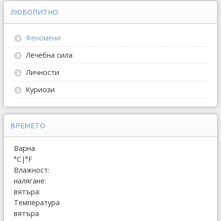
ЛЮБОПИТНО
Феномени
Лечебна сила
Личности
Куриози
ВРЕМЕТО
Варна
°C
|
°F
Влажност:
налягане:
вятъра:
Температура
вятъра