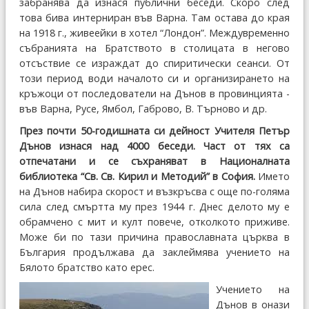
забранява да изнася публични беседи. Скоро след
това бива интерниран във Варна. Там остава до края
на 1918 г., живеейки в хотел “Лондон”. Междувременно
събранията на Братството в столицата в негово
отсъствие се израждат до спиритически сеанси. От
този период води началото си и организирането на
кръжоци от последователи на Дънов в провинцията -
във Варна, Русе, Ямбол, Габрово, В. Търново и др.
През почти 50-годишната си дейност Учителя Петър
Дънов изнася над 4000 беседи. Част от тях са
отпечатани и се съхраняват в Националната
библиотека “Св. Св. Кирил и Методий” в София.
Името
на Дънов набира скорост и възкръсва с още по-голяма
сила след смъртта му през 1944 г. Днес делото му е
обрамчено с мит и култ повече, отколкото приживе.
Може би по тази причина православната църква в
България продължава да заклеймява учението на
Бялото братство като ерес.
Учението на
Дънов в онази